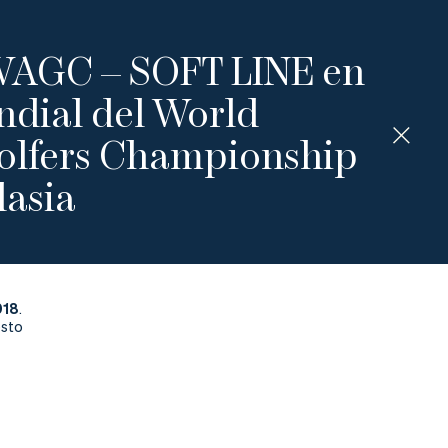
WAGC – SOFT LINE en
ndial del World
olfers Championship
lasia
018
.
esto