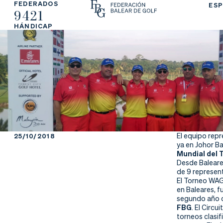
FEDERADOS
ESP
9421
La
Fe
Ju
HÁNDICAP
Fe
de
ga
de
ra
r
ra
rs
ci
e
ón
El equipo rep
25/10/2018
ya en Johor Ba
Mundial del 
Desde Baleare
de 9 represent
Ap
Ac
Ti
El Torneo WAG
en Baleares, 
segundo año 
re
tu
en
FBG
. El Circ
torneos clasif