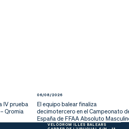
06/08/2026
a IV prueba
El equipo balear finaliza
 – Qromia
decimotercero en el Campeonato d
España de FFAA Absoluto Masculin
VELÒDROM ILLES BALEARS
CARRER DE L'URUGUAI, S/N - 1ª