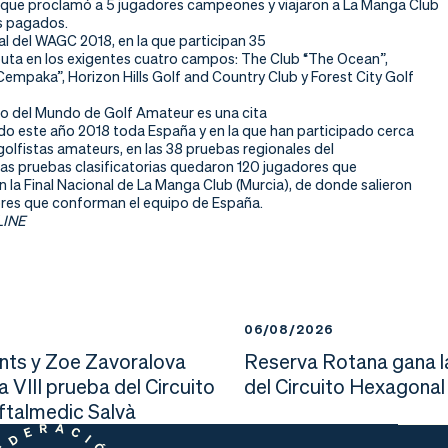
l que proclamó a 5 jugadores campeones y viajaron a La Manga Club
s pagados.
al del WAGC 2018, en la que participan 35
sputa en los exigentes cuatro campos: The Club “The Ocean”,
empaka”, Horizon Hills Golf and Country Club y Forest City Golf
 del Mundo de Golf Amateur es una cita
ido este año 2018 toda España y en la que han participado cerca
golfistas amateurs, en las 38 pruebas regionales del
tas pruebas clasificatorias quedaron 120 jugadores que
 la Final Nacional de La Manga Club (Murcia), de donde salieron
ores que conforman el equipo de España.
LINE
6
06/08/2026
nts y Zoe Zavoralova
Reserva Rotana gana l
la VIII prueba del Circuito
del Circuito Hexagonal
Oftalmedic Salvà