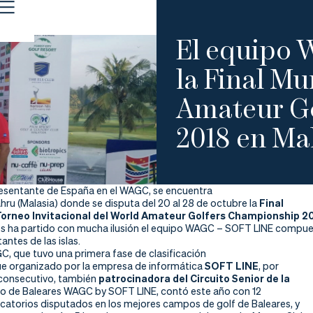
El equipo 
la Final Mu
Amateur G
2018 en Ma
resentante de España en el WAGC, se encuentra
hru (Malasia) donde se disputa del 20 al 28 de octubre la
Final
Torneo Invitacional del World Amateur Golfers Championship 2
s ha partido con mucha ilusión el equipo WAGC – SOFT LINE compu
antes de las islas.
C, que tuvo una primera fase de clasificación
fue organizado por la empresa de informática
SOFT LINE
, por
consecutivo, también
patrocinadora del Circuito Senior de la
uito de Baleares WAGC by SOFT LINE, contó este año con 12
icatorios disputados en los mejores campos de golf de Baleares, y