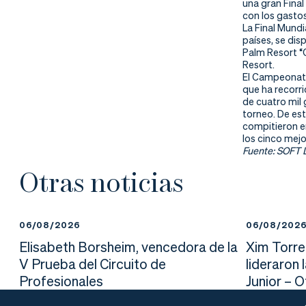
nd
ali
da
una gran Fina
con los gasto
La Final Mundi
er
da
países, se di
Palm Resort “C
Resort.
d
El Campeonato
que ha recorr
de cuatro mil 
torneo. De es
compitieron en
los cinco mej
Fuente: SOFT 
Otras noticias
06/08/2026
06/08/202
Elisabeth Borsheim, vencedora de la
Xim Torre
V Prueba del Circuito de
lideraron 
Profesionales
Junior – 