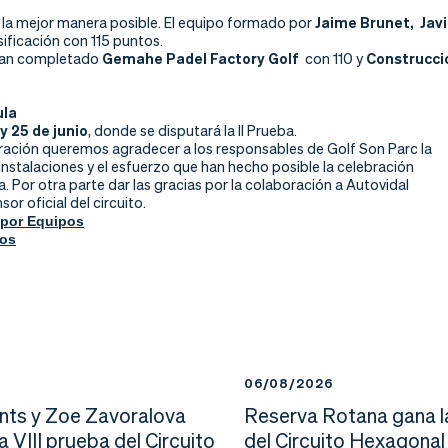
a mejor manera posible. El equipo formado por
Jaime Brunet, Jav
asificación con 115 puntos.
 han completado
Gemahe Padel Factory Golf
con 110 y
Construccio
ula
 y 25 de junio
, donde se disputará la II Prueba.
ración queremos agradecer a los responsables de Golf Son Parc la
instalaciones y el esfuerzo que han hecho posible la celebración
. Por otra parte dar las gracias por la colaboración a Autovidal
sor oficial del circuito.
 por Equipos
tos
6
06/08/2026
nts y Zoe Zavoralova
Reserva Rotana gana l
la VIII prueba del Circuito
del Circuito Hexagonal