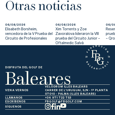
Otras noticias
06/08/2026
06/08/2026
06/0
Elisabeth Borsheim,
Xim Torrents y Zoe
Reser
vencedora de la V Prueba del
Zavoralova lideraron la VIII
prueb
Circuito de Profesionales
prueba del Circuito Junior –
– Qr
Oftalmedic Salvà
Baleares
DISFRUTA DEL GOLF DE
VELÒDROM ILLES BALEARS
VEN A VERNOS
CARRER DE L'URUGUAI, S/N - 1ª PLANTA
07010 - PALMA (ILLES BALEARS)
LLÁMANOS
+34 971 722 753
ESCRÍBENOS
FBGOLF@FBGOLF.COM
SÍGUENOS