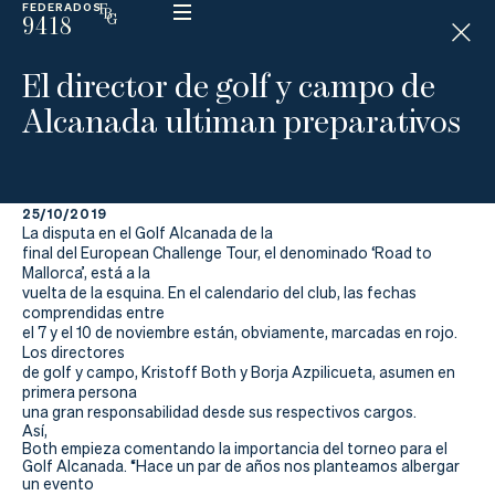
FEDERADOS
9418
ESP
H
Á
El director de golf y campo de
N
D
Alcanada ultiman preparativos
I
C
A
P
25/10/2019
La disputa en el Golf Alcanada de la
La
final del European Challenge Tour, el denominado ‘Road to
Mallorca’, está a la
vuelta de la esquina. En el calendario del club, las fechas
Federación
comprendidas entre
el 7 y el 10 de noviembre están, obviamente, marcadas en rojo.
Federarse
Los directores
de golf y campo, Kristoff Both y Borja Azpilicueta, asumen en
primera persona
Jugar
una gran responsabilidad desde sus respectivos cargos.
Así,
Aprender
Both empieza comentando la importancia del torneo para el
Golf Alcanada. “Hace un par de años nos planteamos albergar
un evento