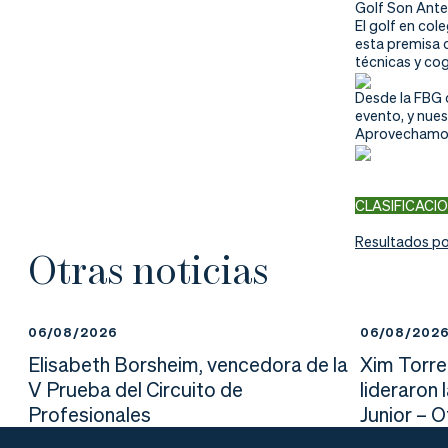
nd
ali
da
Golf Son Ante
El golf en col
esta premisa d
er
da
técnicas y cog
Desde la FBG 
d
evento, y nues
Aprovechamos 
CLASIFICACI
Resultados por
Otras noticias
06/08/2026
06/08/202
Elisabeth Borsheim, vencedora de la
Xim Torre
V Prueba del Circuito de
lideraron 
Profesionales
Junior – 