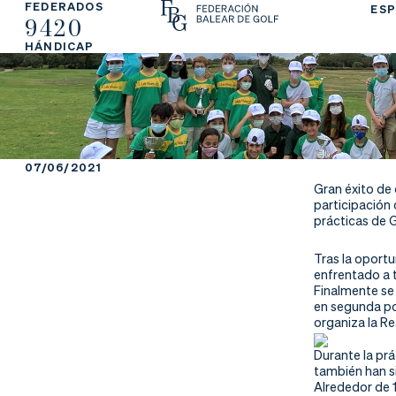
FEDERADOS
ESP
9420
La
Fe
Ju
HÁNDICAP
Fe
de
ga
de
ra
r
ra
rs
07/06/2021
Gran éxito de
ci
e
participación 
prácticas de G
ón
Tras la oportu
enfrentado a t
Finalmente se
en segunda pos
Ap
Ac
Ti
organiza la Re
Durante la prá
re
tu
en
también han s
Alrededor de 