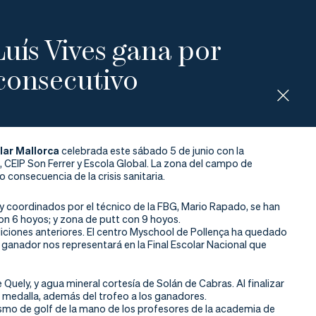
Luís Vives gana por
consecutivo
olar Mallorca
 celebrada este sábado 5 de junio con la 
, CEIP Son Ferrer y Escola Global. La zona del campo de 
consecuencia de la crisis sanitaria.
 y coordinados por el técnico de la FBG, Mario Rapado, se han
on 6 hoyos; y zona de putt con 9 hoyos.
iciones anteriores. El centro Myschool de Pollença ha quedado
po ganador nos representará en la Final Escolar Nacional que
Quely, y agua mineral cortesía de Solán de Cabras. Al finalizar
 medalla, además del trofeo a los ganadores.
mo de golf de la mano de los profesores de la academia de