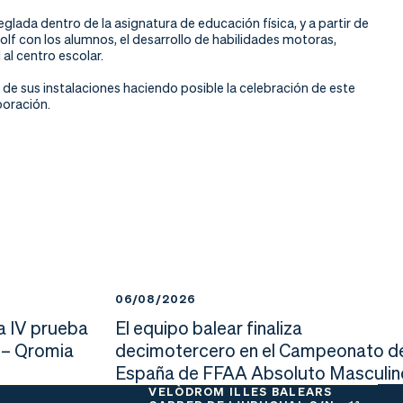
lada dentro de la asignatura de educación física, y a partir de
olf con los alumnos, el desarrollo de habilidades motoras,
 al centro escolar.
e sus instalaciones haciendo posible la celebración de este
boración.
06/08/2026
a IV prueba
El equipo balear finaliza
 – Qromia
decimotercero en el Campeonato d
España de FFAA Absoluto Masculin
VELÒDROM ILLES BALEARS