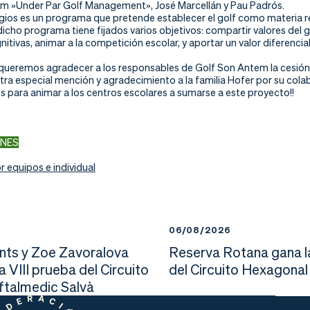
m »Under Par Golf Management», José Marcellán y Pau Padrós.
egios es un programa que pretende establecer el golf como materia reg
icho programa tiene fijados varios objetivos: compartir valores del g
nitivas, animar a la competición escolar, y aportar un valor diferencial
queremos agradecer a los responsables de Golf Son Antem la cesión d
tra especial mención y agradecimiento a la familia Hofer por su cola
para animar a los centros escolares a sumarse a este proyecto!!
ONES
 equipos e individual
6
06/08/2026
nts y Zoe Zavoralova
Reserva Rotana gana l
la VIII prueba del Circuito
del Circuito Hexagonal
Oftalmedic Salvà