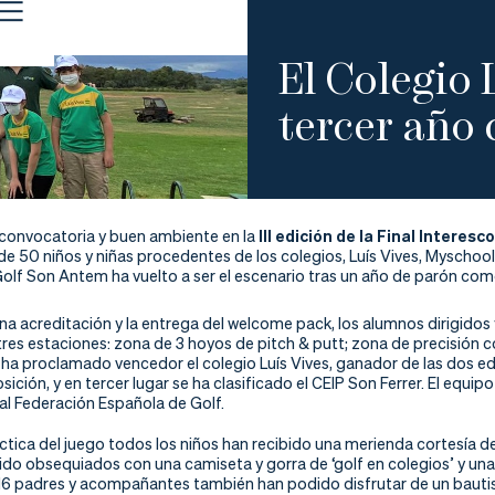
El Colegio 
tercer año 
 convocatoria y buen ambiente en la 
III edición de la Final Interesc
de 50 niños y niñas procedentes de los colegios, Luís Vives, Myschool
olf Son Antem ha vuelto a ser el escenario tras un año de parón como 
na acreditación y la entrega del welcome pack, los alumnos dirigidos
res estaciones: zona de 3 hoyos de pitch & putt; zona de precisión c
 ha proclamado vencedor el colegio Luís Vives, ganador de las dos ed
ición, y en tercer lugar se ha clasificado el CEIP Son Ferrer. El equi
al Federación Española de Golf.
ctica del juego todos los niños han recibido una merienda cortesía de 
ido obsequiados con una camiseta y gorra de ‘golf en colegios’ y una
16 padres y acompañantes también han podido disfrutar de un bautis