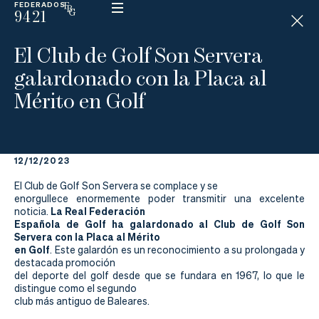
FEDERADOS
9421
ESP
H
Á
El Club de Golf Son Servera
N
D
galardonado con la Placa al
I
C
Mérito en Golf
A
P
12/12/2023
La
El Club de Golf Son Servera se complace y se
Federación
enorgullece enormemente poder transmitir una excelente
La Real Federación
noticia.
Española de Golf ha galardonado al Club de Golf Son
Federarse
Servera con la Placa al Mérito
en Golf
. Este galardón es un reconocimiento a su prolongada y
Jugar
destacada promoción
del deporte del golf desde que se fundara en 1967, lo que le
Aprender
distingue como el segundo
club más antiguo de Baleares.