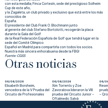
con esta medalla; Finca Cortesín, sede del prestigioso Solheim
Cup de este año,
y la Zagaleta, un club privado y exclusivo que está entre los más
conocidos de
España.
El presidente del Club Frank O. Blochmann junto
al gerente del club Stefano Bortolotti, recogerán la placa
durante la Gala del Golf
de la Real Federación Española de Golf que tendrá lugar en la
sede del Comité Olímpico
Español en Madrid para compartirla con todos los socios.
Nuestra más sincera enhorabuena desde la FBG!
Fuente: CGSS
Otras noticias
06/08/2026
06/08/2026
06/0
Elisabeth Borsheim,
Xim Torrents y Zoe
Reser
vencedora de la V Prueba del
Zavoralova lideraron la VIII
prueb
Circuito de Profesionales
prueba del Circuito Junior –
– Qr
Oftalmedic Salvà