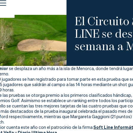
El Circuit
LINE se des
semana a 
nior
se desplaza un año más a la isla de Menorca, donde tendrá lug
erno.
0 jugadores se han registrado para tomar parte en esta prueba que se
5 jugadores que saldrán al campo a las 14 horas mediante un shot gun
9 horas.
 las pruebas se otorga premio a los primeros clasificados hándicap, 
emios Golf. Asimismo se establece un ranking entre todos los partici
 ello se cuentan las tres mejores tarjetas de las cuatro pruebas que 
 más destacados de la prueba inaugural celebrada el pasado mes de 
ford respectivamente, mientras que Margareta Gaggioni (21 puntos) y
ch.
nior cuenta este año con el patrocinio de la firma
Soft Line Informát
t Vella
y
Diario Ultima Hora
.