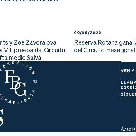
6
06/08/2026
nts y Zoe Zavoralova
Reserva Rotana gana l
la VIII prueba del Circuito
del Circuito Hexagonal
Oftalmedic Salvà
VEN A
LLÁM
ESCRÍ
s
SÍGUE
Aviso l