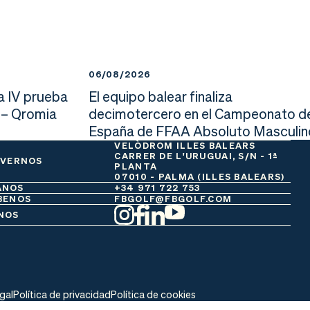
06/08/2026
a IV prueba
El equipo balear finaliza
 – Qromia
decimotercero en el Campeonato d
España de FFAA Absoluto Masculin
VELÒDROM ILLES BALEARS
CARRER DE L'URUGUAI, S/N - 1ª
 VERNOS
PLANTA
07010 - PALMA (ILLES BALEARS)
ANOS
+34 971 722 753
BENOS
FBGOLF@FBGOLF.COM
NOS
egal
Política de privacidad
Política de cookies