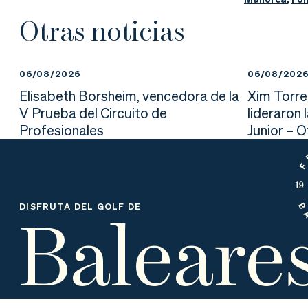
nd
ali
da
Otras noticias
er
da
d
06/08/2026
06/08/202
Elisabeth Borsheim, vencedora de la
Xim Torre
V Prueba del Circuito de
lideraron 
Profesionales
Junior – 
Baleare
DISFRUTA DEL GOLF DE