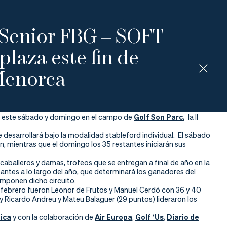
o Senior FBG – SOFT
plaza este fin de
Menorca
ar este sábado y domingo en el campo de
Golf Son Parc
,
la II
 desarrollará bajo la modalidad stableford individual. El sábado
, mientras que el domingo los 35 restantes iniciarán sus
caballeros y damas, trofeos que se entregan a final de año en la
pantes a lo largo del año, que determinará los ganadores del
componen dicho circuito.
febrero fueron Leonor de Frutos y Manuel Cerdó con 36 y 40
 Ricardo Andreu y Mateu Balaguer (29 puntos) lideraron los
ica
y con la colaboración de
Air Europa
,
Golf ‘Us
,
Diario de