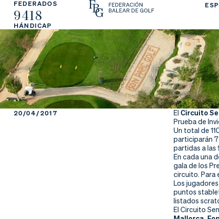
FEDERADOS
ESP
9418
La
Fe
Ju
HÁNDICAP
Fe
de
ga
de
ra
r
ra
rs
ci
e
El
Circuito Se
20/04/2017
Prueba de Invi
ón
Un total de 11
participarán 7
partidas a las 
En cada una de
gala de los Pr
Ap
Ac
Ti
circuito. Para
Los jugadores
puntos stable
re
tu
en
listados scrat
El Circuito Se
Mallorca
,
Fon