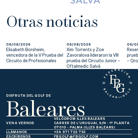
Otras noticias
06/08/2026
06/08/2026
06/0
Elisabeth Borsheim,
Xim Torrents y Zoe
Reser
vencedora de la V Prueba del
Zavoralova lideraron la VIII
prueb
Circuito de Profesionales
prueba del Circuito Junior –
– Qr
Oftalmedic Salvà
Baleares
DISFRUTA DEL GOLF DE
VELÒDROM ILLES BALEARS
VEN A VERNOS
CARRER DE L'URUGUAI, S/N - 1ª PLANTA
07010 - PALMA (ILLES BALEARS)
LLÁMANOS
+34 971 722 753
ESCRÍBENOS
FBGOLF@FBGOLF.COM