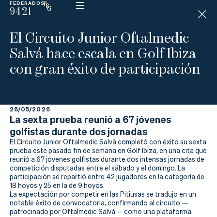
FEDERADOS
9421
ESP
H
Á
El Circuito Junior Oftalmedic
N
D
Salvá hace escala en Golf Ibiza
I
C
con gran éxito de participación
A
P
28/05/2026
La
La sexta prueba reunió a 67 jóvenes
golfistas durante dos jornadas
Federación
El Circuito Junior Oftalmedic Salvà completó con éxito su sexta
prueba este pasado fin de semana en Golf Ibiza, en una cita que
Federarse
reunió a 67 jóvenes golfistas durante dos intensas jornadas de
competición disputadas entre el sábado y el domingo. La
Jugar
participación se repartió entre 42 jugadores en la categoría de
18 hoyos y 25 en la de 9 hoyos.
La expectación por competir en las Pitiusas se tradujo en un
Aprender
notable éxito de convocatoria, confirmando al circuito —
patrocinado por Oftalmedic Salvà— como una plataforma