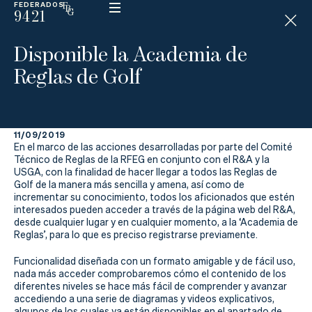
FEDERADOS
9421
ESP
H
Á
Disponible la Academia de
N
D
Reglas de Golf
I
C
A
P
11/09/2019
En el marco de las acciones desarrolladas por parte del Comité
La
Técnico de Reglas de la RFEG en conjunto con el R&A y la
USGA, con la finalidad de hacer llegar a todos las Reglas de
Golf de la manera más sencilla y amena, así como de
Federación
incrementar su conocimiento, todos los aficionados que estén
interesados pueden acceder a través de la página web del R&A,
Federarse
desde cualquier lugar y en cualquier momento, a la ‘Academia de
Reglas’, para lo que es preciso registrarse previamente.
Jugar
Funcionalidad diseñada con un formato amigable y de fácil uso,
nada más acceder comprobaremos cómo el contenido de los
Aprender
diferentes niveles se hace más fácil de comprender y avanzar
accediendo a una serie de diagramas y videos explicativos,
algunos de los cuales ya están disponibles en el apartado de