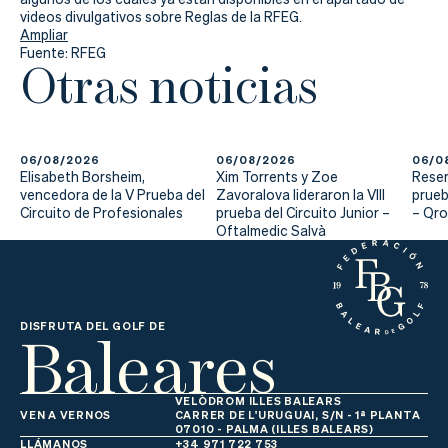
Actualidad
videos divulgativos sobre Reglas de la RFEG.
Ampliar
Tienda
Fuente: RFEG
Otras noticias
06/08/2026
06/08/2026
06/0
Elisabeth Borsheim,
Xim Torrents y Zoe
Reser
vencedora de la V Prueba del
Zavoralova lideraron la VIII
prueb
Circuito de Profesionales
prueba del Circuito Junior –
– Qr
Oftalmedic Salvà
Baleares
DISFRUTA DEL GOLF DE
VELÒDROM ILLES BALEARS
VEN A VERNOS
CARRER DE L'URUGUAI, S/N - 1ª PLANTA
07010 - PALMA (ILLES BALEARS)
LLÁMANOS
+34 971 722 753