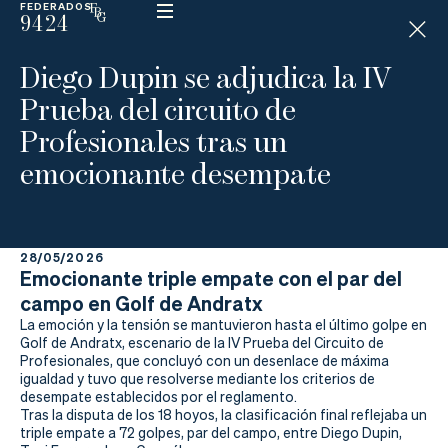
FEDERADOS
9424
ESP
H
Á
Diego Dupin se adjudica la IV
N
D
Prueba del circuito de
I
C
Profesionales tras un
A
P
emocionante desempate
La
28/05/2026
Federación
Emocionante triple empate con el par del
campo en Golf de Andratx
Federarse
La emoción y la tensión se mantuvieron hasta el último golpe en
Golf de Andratx, escenario de la IV Prueba del Circuito de
Jugar
Profesionales, que concluyó con un desenlace de máxima
igualdad y tuvo que resolverse mediante los criterios de
desempate establecidos por el reglamento.
Aprender
Tras la disputa de los 18 hoyos, la clasificación final reflejaba un
triple empate a 72 golpes, par del campo, entre Diego Dupin,