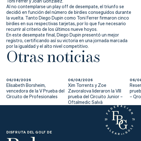
Actualidad
Toni Ferrer y Joan González.
Al no contemplarse un play off de desempate, el triunfo se
decidió en función del número de birdies conseguidos durante
Tienda
la vuelta. Tanto Diego Dupin como Toni Ferrer firmaron cinco
birdies en sus respectivas tarjetas, por lo que fue necesario
recurrir al criterio de los últimos nueve hoyos.
En este desempate final, Diego Dupin presentó un mejor
registro, certificando así su victoria en una jornada marcada
por la igualdad y el alto nivel competitivo.
Otras noticias
06/08/2026
06/08/2026
06/0
Elisabeth Borsheim,
Xim Torrents y Zoe
Reser
vencedora de la V Prueba del
Zavoralova lideraron la VIII
prueb
Circuito de Profesionales
prueba del Circuito Junior –
– Qr
Oftalmedic Salvà
DISFRUTA DEL GOLF DE