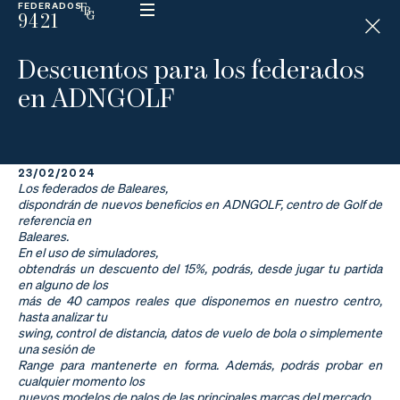
FEDERADOS
9421
ESP
H
Á
Descuentos para los federados
N
D
en ADNGOLF
I
C
A
P
23/02/2024
Los federados de Baleares,
La
dispondrán de nuevos beneficios en ADNGOLF, centro de Golf de
referencia en
Baleares.
Federación
En el uso de simuladores,
obtendrás un descuento del 15%, podrás, desde jugar tu partida
Federarse
en alguno de los
más de 40 campos reales que disponemos en nuestro centro,
hasta analizar tu
Jugar
swing, control de distancia, datos de vuelo de bola o simplemente
una sesión de
Aprender
Range para mantenerte en forma. Además, podrás probar en
cualquier momento los
nuevos modelos de palos de las principales marcas del mercado.