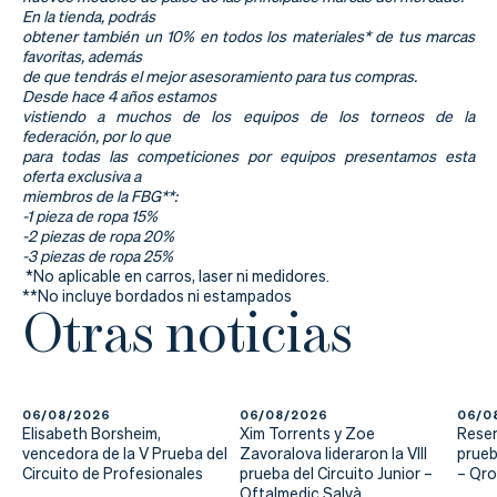
Actualidad
En la tienda, podrás
obtener también un 10% en todos los materiales* de tus marcas
Tienda
favoritas, además
de que tendrás el mejor asesoramiento para tus compras.
Desde hace 4 años estamos
vistiendo a muchos de los equipos de los torneos de la
federación, por lo que
para todas las competiciones por equipos presentamos esta
oferta exclusiva a
miembros de la FBG**:
-1 pieza de ropa 15%
-2 piezas de ropa 20%
-3 piezas de ropa 25%
*No aplicable en carros, laser ni medidores.
**No incluye bordados ni estampados
Otras noticias
06/08/2026
06/08/2026
06/0
Elisabeth Borsheim,
Xim Torrents y Zoe
Reser
vencedora de la V Prueba del
Zavoralova lideraron la VIII
prueb
Circuito de Profesionales
prueba del Circuito Junior –
– Qr
Oftalmedic Salvà