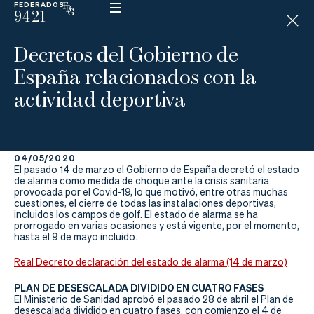
FEDERADOS
9421
ESP
H
Á
Decretos del Gobierno de
N
D
España relacionados con la
I
C
actividad deportiva
A
P
04/05/2020
La
El pasado 14 de marzo el Gobierno de España decretó el estado
de alarma como medida de choque ante la crisis sanitaria
Federación
provocada por el Covid-19, lo que motivó, entre otras muchas
cuestiones, el cierre de todas las instalaciones deportivas,
incluidos los campos de golf. El estado de alarma se ha
Federarse
prorrogado en varias ocasiones y está vigente, por el momento,
hasta el 9 de mayo incluido.
Jugar
Real Decreto declaración del estado de alarma (14 de marzo)
Aprender
PLAN DE DESESCALADA DIVIDIDO EN CUATRO FASES
El Ministerio de Sanidad aprobó el pasado 28 de abril el Plan de
desescalada dividido en cuatro fases, con comienzo el 4 de