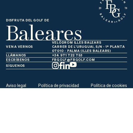
Baleares
DISFRUTA DEL GOLF DE
VELÒDROM ILLES BALEARS
VEN A VERNOS
CARRER DE L'URUGUAI, S/N - 1ª PLANTA
07010 - PALMA (ILLES BALEARS)
LLÁMANOS
+34 971 722 753
ESCRÍBENOS
FBGOLF@FBGOLF.COM
SÍGUENOS
Aviso legal
Política de privacidad
Política de cookies