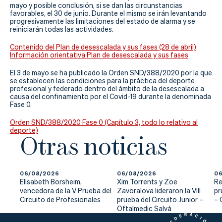
Actualidad
mayo y posible conclusión, si se dan las circunstancias
favorables, el 30 de junio. Durante el mismo se irán levantando
progresivamente las limitaciones del estado de alarma y se
Tienda
reiniciarán todas las actividades.
Contenido del Plan de desescalada y sus fases (28 de abril)
Información orientativa Plan de desescalada y sus fases
El 3 de mayo se ha publicado la Orden SND/388/2020
por la que
se establecen las condiciones para la práctica del deporte
profesional y federado dentro del ámbito de la desescalada a
causa del confinamiento por el Covid-19 durante la denominada
Fase 0.
Orden SND/388/2020 Fase 0 (Capítulo 3, todo lo relativo al
deporte)
Otras noticias
06/08/2026
06/08/2026
06
Elisabeth Borsheim,
Xim Torrents y Zoe
Re
vencedora de la V Prueba del
Zavoralova lideraron la VIII
pr
Circuito de Profesionales
prueba del Circuito Junior –
– 
Oftalmedic Salvà