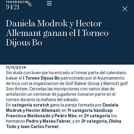
FEDERADOS
9421
ESP
H
Á
Daniela Modrok y Hector
N
D
Allemant ganan el I Torneo
I
C
Dijous Bo
A
P
11/11/2014
La
Sin duda con buen pie ha entrado a formar parte del calendario
I Torneo Dijous Bo
balear el
patrocinado por el Ayuntamiento
Federación
de Inca con la organizacion de Golf Balear Group y Marriott golf
Son Antem. Cerradas las inscripciones con varios dias de
antelación un centenar de jugadores tomaron parte en el
Federarse
torneo durante la mañana del sabado.
categoria scratch
Daniela
En
gano la pareja formada por
Jugar
Modrok y Hector Allemant
1ª categoria hándicap
; en
Francisca Maldonado y Pedro Más
2ª categoria
; en
los
Aprender
Pedro y Mateu Febrer
3ª categoria, Divina
hermanos
, y en
Todo y Juan Carlos Forner
.