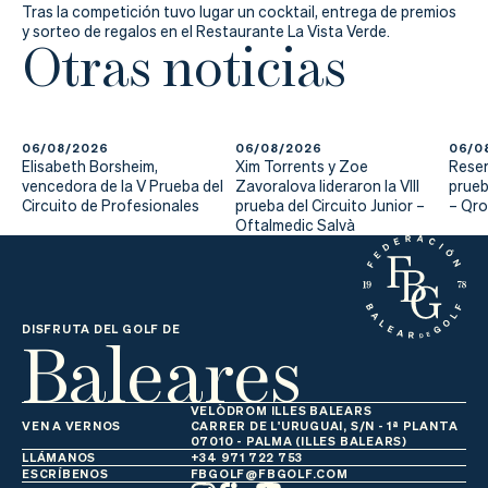
Actualidad
Tras la competición tuvo lugar un cocktail, entrega de premios
y sorteo de regalos en el Restaurante La Vista Verde.
Otras noticias
Tienda
06/08/2026
06/08/2026
06/0
Elisabeth Borsheim,
Xim Torrents y Zoe
Reser
vencedora de la V Prueba del
Zavoralova lideraron la VIII
prueb
Circuito de Profesionales
prueba del Circuito Junior –
– Qr
Oftalmedic Salvà
Baleares
DISFRUTA DEL GOLF DE
VELÒDROM ILLES BALEARS
VEN A VERNOS
CARRER DE L'URUGUAI, S/N - 1ª PLANTA
07010 - PALMA (ILLES BALEARS)
LLÁMANOS
+34 971 722 753
ESCRÍBENOS
FBGOLF@FBGOLF.COM