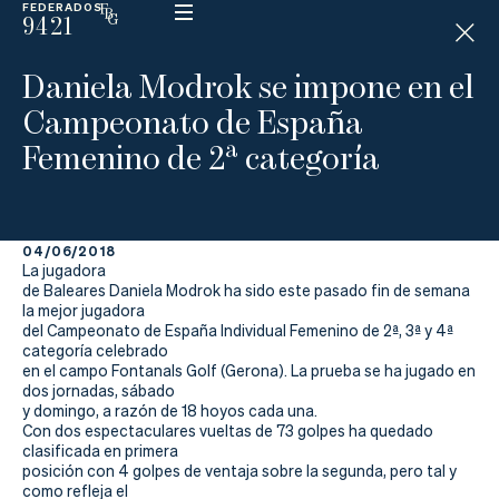
FEDERADOS
9421
ESP
H
Á
Daniela Modrok se impone en el
N
D
Campeonato de España
I
C
Femenino de 2ª categoría
A
P
04/06/2018
La
La jugadora
de Baleares Daniela Modrok ha sido este pasado fin de semana
Federación
la mejor jugadora
del Campeonato de España Individual Femenino de 2ª, 3ª y 4ª
categoría celebrado
Federarse
en el campo Fontanals Golf (Gerona). La prueba se ha jugado en
dos jornadas, sábado
Jugar
y domingo, a razón de 18 hoyos cada una.
Con dos espectaculares vueltas de 73 golpes ha quedado
Aprender
clasificada en primera
posición con 4 golpes de ventaja sobre la segunda, pero tal y
como refleja el