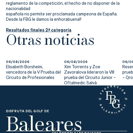
Actualidad
reglamento de la competición, el hecho de no disponer de la
nacionalidad
Tienda
española no permite ser proclamada campeona de España.
Desde la FBG le damos la enhorabuena!!
Resultados finales 2ª categoría
Otras noticias
06/08/2026
06/08/2026
06/0
Elisabeth Borsheim,
Xim Torrents y Zoe
Reser
vencedora de la V Prueba del
Zavoralova lideraron la VIII
prueb
Circuito de Profesionales
prueba del Circuito Junior –
– Qr
Oftalmedic Salvà
Baleares
DISFRUTA DEL GOLF DE