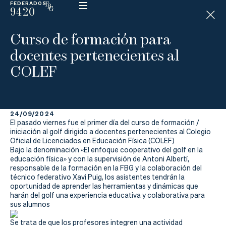
FEDERADOS
9420
ESP
H
Á
Curso de formación para
N
D
docentes pertenecientes al
I
C
COLEF
A
P
24/09/2024
La
El pasado viernes fue el primer día del curso de formación /
iniciación al golf dirigido a docentes pertenecientes al Colegio
Federación
Oficial de Licenciados en Educación Física (COLEF)
Bajo la denominación «El enfoque cooperativo del golf en la
educación física» y con la supervisión de Antoni Albertí,
Federarse
responsable de la formación en la FBG y la colaboración del
técnico federativo Xavi Puig, los asistentes tendrán la
Jugar
oportunidad de aprender las herramientas y dinámicas que
harán del golf una experiencia educativa y colaborativa para
Aprender
sus alumnos
Se trata de que los profesores integren una actividad