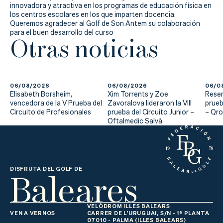
Actualidad
innovadora y atractiva en los programas de educación física en
los centros escolares en los que imparten docencia.
Tienda
Queremos agradecer al Golf de Son Antem su colaboración
para el buen desarrollo del curso
Otras noticias
06/08/2026
06/08/2026
06/0
Elisabeth Borsheim,
Xim Torrents y Zoe
Reser
vencedora de la V Prueba del
Zavoralova lideraron la VIII
prueb
Circuito de Profesionales
prueba del Circuito Junior –
– Qr
Oftalmedic Salvà
Baleares
DISFRUTA DEL GOLF DE
VELÒDROM ILLES BALEARS
VEN A VERNOS
CARRER DE L'URUGUAI, S/N - 1ª PLANTA
07010 - PALMA (ILLES BALEARS)