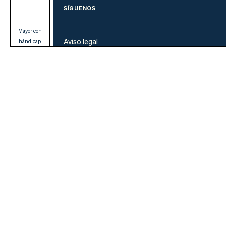
SÍGUENOS
Mayor con
Aviso legal
hándicap