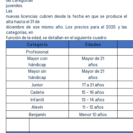
Actualidad
las categorías
juveniles.
Las
Tienda
nuevas licencias cubren desde la fecha en que se produce el
alta hasta el 31 de
diciembre de ese mismo año. Los precios para el 2025 y las
categorías, en
función de la edad, se detallan en el siguiente cuadro:
Categoría
Edades
Profesional
Mayor con
Mayor de 21
hándicap
años
Mayor sin
Mayor de 21
hándicap
años
Junior
17 a 21 años
Cadete
15 – 16 años
Infantil
13 – 14 años
Alevín
11 – 12 años
Benjamín
Menor 10 años