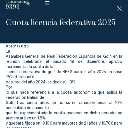
FEDERADOS
9393
ESP
H
Á
Cuota licencia federativa 2025
N
D
I
C
A
P
05/01/2025
La
Asamblea General de Real Federación Española de Golf, en la
reunión celebrada el pasado 19 de diciembre, aprobó
La
incrementar la cuota de la
licencia federativa de golf de RFEG para el año 2025 en base
IPC interanual a
Federación
octubre del año 2024, es decir, el 1,8%.
Por
Federarse
lo que hace referencia a la cuota autonómica que aplica la
Federación Balear de
Golf, tras cinco años de no sufrir variación pese al 10%
Jugar
acumulado de aumento
que ha experimentado la cuota nacional en dicho periodo, se
Aprender
aumentará en un 1,8%
y quedará fijada en 19,10€ para mayores de 21 años y 10,70€ para