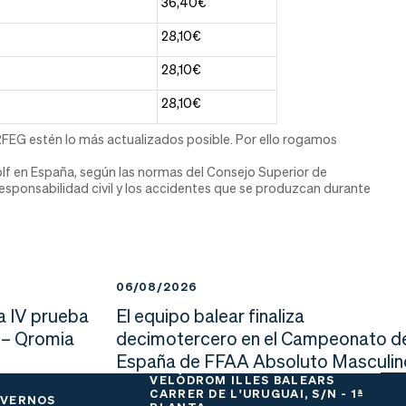
36,40€
28,10€
28,10€
28,10€
RFEG estén lo más actualizados posible. Por ello rogamos
olf en España, según las normas del Consejo Superior de
 responsabilidad civil y los accidentes que se produzcan durante
06/08/2026
a IV prueba
El equipo balear finaliza
 – Qromia
decimotercero en el Campeonato d
España de FFAA Absoluto Masculin
VELÒDROM ILLES BALEARS
CARRER DE L'URUGUAI, S/N - 1ª
 VERNOS