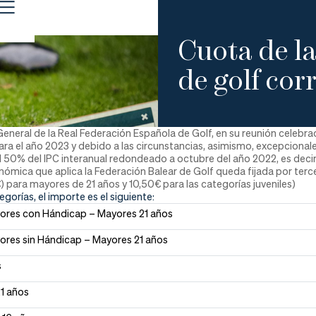
Cuota de la
de golf co
eneral de la Real Federación Española de Golf, en su reunión celebra
ra el año 2023 y debido a las circunstancias, asimismo, excepcionales 
 50% del IPC interanual redondeado a octubre del año 2022, es decir, 
nómica que aplica la Federación Balear de Golf queda fijada por terc
 para mayores de 21 años y 10,50€ para las categorías juveniles)
gorías, el importe es el siguiente:
yores con Hándicap – Mayores 21 años
yores sin Hándicap – Mayores 21 años
s
21 años