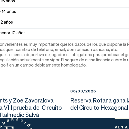
 16 años
 – 14 años
 12 años
menor 10 años
nconvenientes es muy importante que los datos de los que dispone la 
alquier cambio de teléfono, email, domiciliación bancaria, etc.
 la licencia deportiva de jugador es obligatoria para practicar el g
legislación actualmente en vigor. El seguro de dicha licencia cubre la
el golf en un campo debidamente homologado.
6
06/08/2026
nts y Zoe Zavoralova
Reserva Rotana gana l
la VIII prueba del Circuito
del Circuito Hexagonal
Oftalmedic Salvà
VEN A