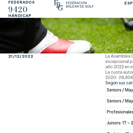
FEDERADOS
ESP
9420
La
Fe
Ju
HÁNDICAP
Fe
de
ga
de
ra
r
ra
rs
La Asamblea G
21/12/2022
excepcional pa
ci
e
año 2023 en el
La cuota auto
2020: (18,80€)
ón
Según sus cate
Seniors / Ma
Seniors / Ma
Ap
Ac
Ti
Profesionale
re
tu
en
Juniors: 17 – 