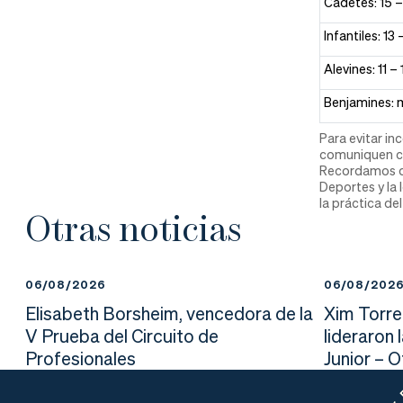
Cadetes: 15 –
nd
ali
da
Infantiles: 13
er
da
Alevines: 11 –
d
Benjamines: 
Para evitar i
comuniquen cu
Recordamos que
Deportes y la 
la práctica d
Otras noticias
06/08/2026
06/08/202
Elisabeth Borsheim, vencedora de la
Xim Torre
V Prueba del Circuito de
lideraron 
Profesionales
Junior – 