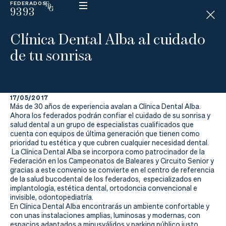
FEDERADOS
9393
ESP
H
Á
Clínica Dental Alba al cuidado
N
D
de tu sonrisa
I
C
A
P
17/05/2017
Más de 30 años de experiencia avalan a Clínica Dental Alba.
La
Ahora los federados podrán confiar el cuidado de su sonrisa y
salud dental a un grupo de especialistas cualificados que
cuenta con equipos de última generación que tienen como
Federación
prioridad tu estética y que cubren cualquier necesidad dental.
La Clínica Dental Alba se incorpora como patrocinador de la
Federarse
Federación en los Campeonatos de Baleares y Circuito Senior y
gracias a este convenio se convierte en el centro de referencia
de la salud bucodental de los federados, especializados en
Jugar
implantología, estética dental, ortodoncia convencional e
invisible, odontopediatría.
Aprender
En Clínica Dental Alba encontrarás un ambiente confortable y
con unas instalaciones amplias, luminosas y modernas, con
espacios adaptados a minusválidos y parking público justo