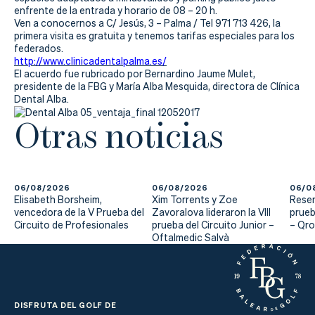
Actualidad
enfrente de la entrada y horario de 08 – 20 h.
Ven a conocernos a C/ Jesús, 3 – Palma / Tel 971 713 426, la
Tienda
primera visita es gratuita y tenemos tarifas especiales para los
federados.
http://www.clinicadentalpalma.es/
El acuerdo fue rubricado por Bernardino Jaume Mulet,
presidente de la FBG y María Alba Mesquida, directora de Clínica
Dental Alba.
Otras noticias
06/08/2026
06/08/2026
06/0
Elisabeth Borsheim,
Xim Torrents y Zoe
Reser
vencedora de la V Prueba del
Zavoralova lideraron la VIII
prueb
Circuito de Profesionales
prueba del Circuito Junior –
– Qr
Oftalmedic Salvà
DISFRUTA DEL GOLF DE