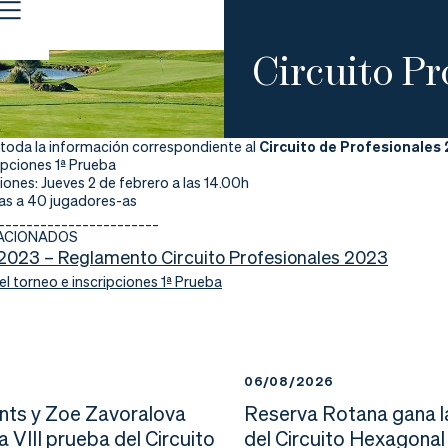
Circuito Pr
 toda la información correspondiente al
Circuito de Profesionales
ipciones 1ª Prueba
ciones: Jueves 2 de febrero a las 14.00h
das a 40 jugadores-as
_______________________
LACIONADOS
/2023 – Reglamento Circuito Profesionales 2023
l torneo e inscripciones 1ª Prueba
6
06/08/2026
nts y Zoe Zavoralova
Reserva Rotana gana l
la VIII prueba del Circuito
del Circuito Hexagonal