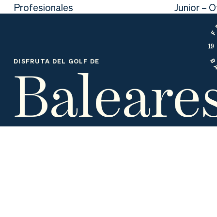
nd
ali
da
Profesionales
Junior – 
er
da
d
Baleare
DISFRUTA DEL GOLF DE