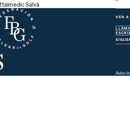
Oftalmedic Salvà
VEN A
LLÁM
ESCRÍ
s
SÍGUE
Aviso l