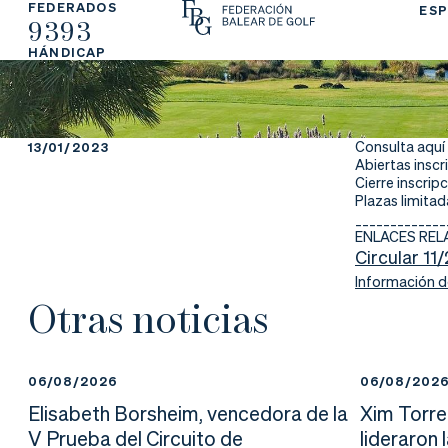
FEDERADOS
ESP
9393
La
Fe
Ju
HÁNDICAP
Fe
de
ga
de
ra
r
Consulta aquí
13/01/2023
Abiertas inscr
ra
rs
Cierre inscrip
Plazas limita
ci
e
_____________
ENLACES RE
Circular 11
ón
Información de
Otras noticias
Ap
Ac
Ti
06/08/2026
06/08/202
re
tu
en
Elisabeth Borsheim, vencedora de la
Xim Torre
V Prueba del Circuito de
lideraron 