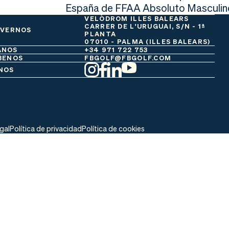
España de FFAA Absoluto Masculin
VELÒDROM ILLES BALEARS
CARRER DE L'URUGUAI, S/N - 1ª
 VERNOS
PLANTA
07010 - PALMA (ILLES BALEARS)
ANOS
+34 971 722 753
BENOS
FBGOLF@FBGOLF.COM
NOS
egal
Política de privacidad
Política de cookies