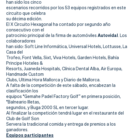
Actualidad
han sido los cinco
escenarios recorridos por los 53 equipos registrados en este
circuito que celebra
Tienda
su décima edición.
El X Circuito Hexagonal ha contado por segundo año
consecutivo con el
Autovidal
patrocinio principal de la firma de automóviles
. Los
colaboradores
han sido: Soft Line Informática, Universal Hotels, Lottusse, La
Casa del
Trofeo, Font Vella, Sixt, Viva Hotels, Garden Hotels, Bahía
Principe Hoteles &
Resorts, Juaneda Hospitals, Clínica Dental Alba, Air Europa,
Handmade Custom
Clubs, Ultima Hora Mallorca y Diario de Mallorca.
A falta de la competición de este sábado, encabezan la
clasificación los
equipos “Gemahe Padel Factory Golf” en primera posición,
“Balneario Illetas,
segundos, y Buga 2000 SL en tercer lugar.
Al finalizar la competición tendrá lugar en el restaurante del
Club de Golf Son
Servera la tradicional comida y entrega de premios a los
ganadores.
Equipos participantes