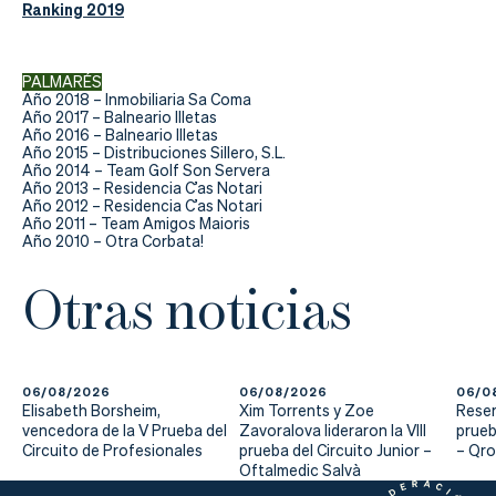
Ranking 2019
PALMARÉS
Año 2018 – Inmobiliaria Sa Coma
Año 2017 – Balneario Illetas
Año 2016 – Balneario Illetas
Año 2015 – Distribuciones Sillero, S.L.
Año 2014 – Team Golf Son Servera
Año 2013 – Residencia C’as Notari
Año 2012 – Residencia C’as Notari
Año 2011 – Team Amigos Maioris
Año 2010 – Otra Corbata!
Otras noticias
06/08/2026
06/08/2026
06/0
Elisabeth Borsheim,
Xim Torrents y Zoe
Reser
vencedora de la V Prueba del
Zavoralova lideraron la VIII
prueb
Circuito de Profesionales
prueba del Circuito Junior –
– Qr
Oftalmedic Salvà