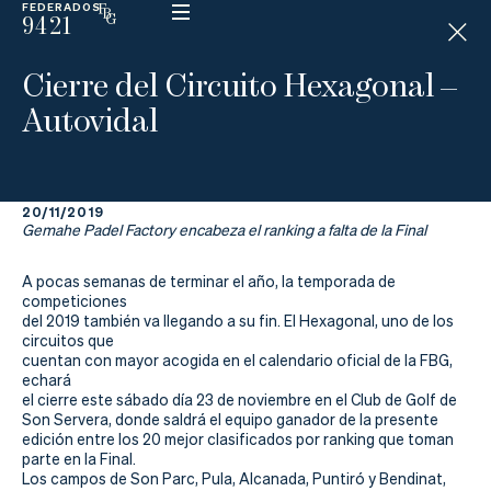
FEDERADOS
9421
ESP
H
Á
Cierre del Circuito Hexagonal –
N
D
Autovidal
I
C
A
P
20/11/2019
Gemahe Padel Factory encabeza el ranking a falta de la Final
La
A pocas semanas de terminar el año, la temporada de
Federación
competiciones
del 2019 también va llegando a su fin. El Hexagonal, uno de los
circuitos que
Federarse
cuentan con mayor acogida en el calendario oficial de la FBG,
echará
Jugar
el cierre este sábado día 23 de noviembre en el Club de Golf de
Son Servera, donde saldrá el equipo ganador de la presente
edición entre los 20 mejor clasificados por ranking que toman
Aprender
parte en la Final.
Los campos de Son Parc, Pula, Alcanada, Puntiró y Bendinat,