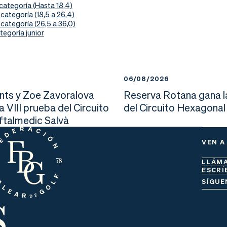
categoría (Hasta 18,4)
categoría (18,5 a 26,4)
categoría (26,5 a 36,0)
tegoría junior
6
06/08/2026
nts y Zoe Zavoralova
Reserva Rotana gana l
la VIII prueba del Circuito
del Circuito Hexagonal
Oftalmedic Salvà
VEN A
LLÁM
ESCRÍ
s
SÍGUE