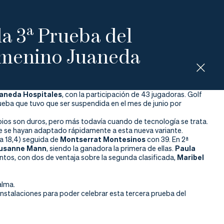
a 3ª Prueba del
emenino Juaneda
uaneda Hospitales
, con la participación de 43 jugadoras. Golf
eba que tuvo que ser suspendida en el mes de junio por
cipios son duros, pero más todavía cuando de tecnología se trata.
ue se hayan adaptado rápidamente a esta nueva variante.
a 18,4) seguida de
Montserrat Montesinos
con 39. En 2ª
usanne Mann
, siendo la ganadora la primera de ellas.
Paula
ntos, con dos de ventaja sobre la segunda clasificada,
Maribel
alma.
nstalaciones para poder celebrar esta tercera prueba del