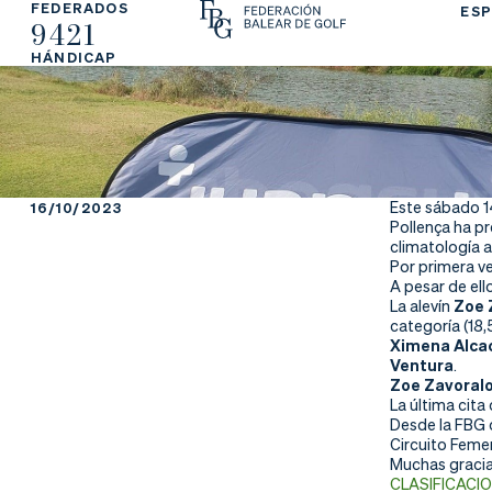
FEDERADOS
ESP
9421
La
Fe
Ju
HÁNDICAP
Fe
de
ga
de
ra
r
ra
rs
Este sábado 1
16/10/2023
Pollença ha p
ci
e
climatología 
Por primera ve
A pesar de el
ón
La alevín
Zoe 
categoría (18
Ximena Alca
Ventura
.
Zoe Zavoral
Ap
Ac
Ti
La última cita
Desde la FBG 
re
tu
en
Circuito Femen
Muchas gracia
CLASIFICACI