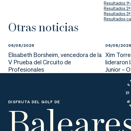
nd
ali
da
Resultados 1ª 
Resultados 2ª 
Resultados 3ª 
er
da
Resultados ca
Otras noticias
d
06/08/2026
06/08/202
Elisabeth Borsheim, vencedora de la
Xim Torre
V Prueba del Circuito de
lideraron 
Profesionales
Junior – 
Baleare
DISFRUTA DEL GOLF DE