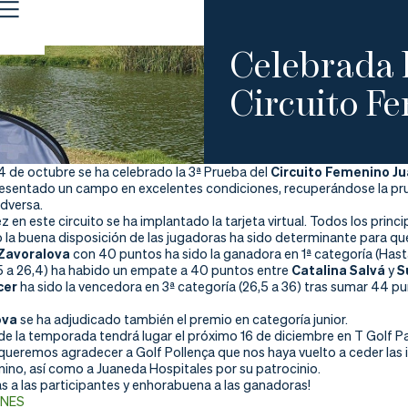
Celebrada l
Circuito F
4 de octubre se ha celebrado la 3ª Prueba del
Circuito Femenino J
resentado un campo en excelentes condiciones, recuperándose la pru
adversa.
z en este circuito se ha implantado la tarjeta virtual. Todos los prin
lo la buena disposición de las jugadoras ha sido determinante para q
Zavoralova
con 40 puntos ha sido la ganadora en 1ª categoría (Hast
,5 a 26,4) ha habido un empate a 40 puntos entre
Catalina Salvá
y
S
cer
ha sido la vencedora en 3ª categoría (26,5 a 36) tras sumar 44 pu
ova
se ha adjudicado también el premio en categoría junior.
 de la temporada tendrá lugar el próximo 16 de diciembre en T Golf P
queremos agradecer a Golf Pollença que nos haya vuelto a ceder las i
ino, así como a Juaneda Hospitales por su patrocinio.
s a las participantes y enhorabuena a las ganadoras!
ONES