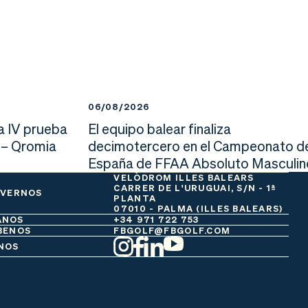
06/08/2026
a IV prueba
El equipo balear finaliza
 – Qromia
decimotercero en el Campeonato d
España de FFAA Absoluto Masculin
VELÒDROM ILLES BALEARS
CARRER DE L'URUGUAI, S/N - 1ª
 VERNOS
PLANTA
07010 - PALMA (ILLES BALEARS)
ANOS
+34 971 722 753
BENOS
FBGOLF@FBGOLF.COM
NOS