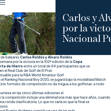
Carlos y Al
por la vict
Nacional P
 de baleares
Carlos Roldós y Alvaro Roldós
semana por la victoria en la 102ª edición de la
Copa
rta de Hierro
entre un total de 64 participantes que se
n el Real Club de Golf de El Prat.
ntuable para la R&A World Amateur Golf
a el Ranking Nacional Boy 2020, se jugará bajo la modalidad Match
Este formato de competición no da tregua a los golfistas: a todo
curriese en las cinco últimas ediciones el
 la competición incluye una eliminatoria más que hace años, cuando
na ronda clasificatoria. Lo que no varía es que la final se
hoyos.
nal Puerta de Hierro constituye una de las más