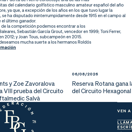
itas del calendario golfístico masculino amateur español del año
re, ya que, a excepción de los años en los que tuvo lugar la
il, se ha disputado ininterrumpidamente desde 1915 en el campo al
 el último ganador.
s de la competición podemos encontrar a los
aleares, Sebastián García Grout, vencedor en 1999; Toni Ferrer,
 2012; y Joan Tous, subcampeón en 2015.
 deseamos mucha suerte a los hermanos Roldós
rmación
6
06/08/2026
nts y Zoe Zavoralova
Reserva Rotana gana l
la VIII prueba del Circuito
del Circuito Hexagonal
Oftalmedic Salvà
VEN A
LLÁM
ESCRÍ