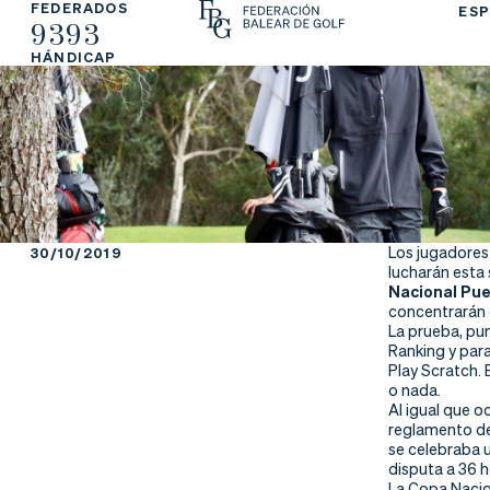
FEDERADOS
ESP
9393
La
Fe
Ju
HÁNDICAP
Fe
de
ga
de
ra
r
ra
rs
ci
e
Los jugadores
30/10/2019
lucharán esta 
ón
Nacional Pue
concentrarán e
La prueba, pu
Ranking y par
Play Scratch. 
Ap
Ac
Ti
o nada.
Al igual que o
reglamento de
re
tu
en
se celebraba u
disputa a 36 
La Copa Nacio