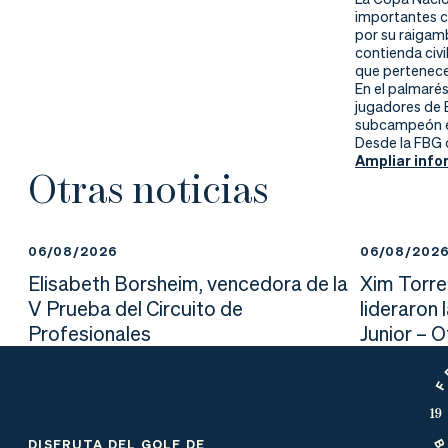
nd
ali
da
importantes c
por su raigamb
er
da
contienda civ
que pertenece
En el palmaré
d
jugadores de B
subcampeón en
Desde la FBG
Ampliar info
Otras noticias
06/08/2026
06/08/202
Elisabeth Borsheim, vencedora de la
Xim Torre
V Prueba del Circuito de
lideraron 
Profesionales
Junior – 
DISFRUTA DEL GOLF DE