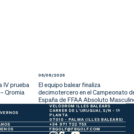
06/08/2026
a IV prueba
El equipo balear finaliza
 – Qromia
decimotercero en el Campeonato d
España de FFAA Absoluto Masculin
VELÒDROM ILLES BALEARS
CARRER DE L'URUGUAI, S/N - 1ª
 VERNOS
PLANTA
07010 - PALMA (ILLES BALEARS)
ANOS
+34 971 722 753
BENOS
FBGOLF@FBGOLF.COM