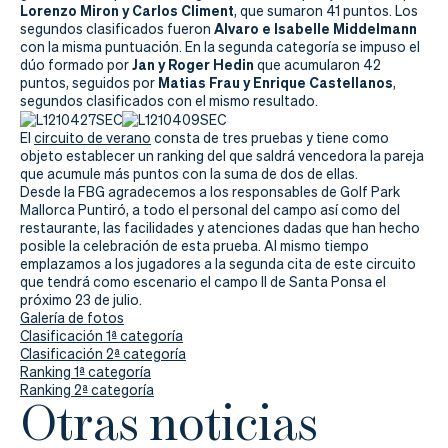
Actualidad
Lorenzo Miron y Carlos Climent
, que sumaron 41 puntos. Los
Alvaro e Isabelle Middelmann
segundos clasificados fueron
Tienda
con la misma puntuación. En la segunda categoría se impuso el
Jan y Roger Hedin
dúo formado por
que acumularon 42
Matias Frau y Enrique Castellanos
puntos, seguidos por
,
segundos clasificados con el mismo resultado.
El
circuito de verano
consta de tres pruebas y tiene como
objeto establecer un ranking del que saldrá vencedora la pareja
que acumule más puntos con la suma de dos de ellas.
Desde la FBG agradecemos a los responsables de Golf Park
Mallorca Puntiró, a todo el personal del campo así como del
restaurante, las facilidades y atenciones dadas que han hecho
posible la celebración de esta prueba. Al mismo tiempo
emplazamos a los jugadores a la segunda cita de este circuito
que tendrá como escenario el campo II de Santa Ponsa el
próximo 23 de julio.
Galería de fotos
Clasificación 1ª categoría
Clasificación 2ª categoría
Ranking 1ª categoría
Ranking 2ª categoría
Otras noticias