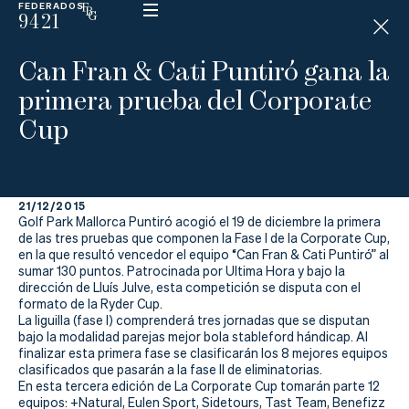
FEDERADOS
9421
ESP
H
Á
Can Fran & Cati Puntiró gana la
N
D
primera prueba del Corporate
I
C
Cup
A
P
21/12/2015
La
Golf Park Mallorca Puntiró acogió el 19 de diciembre la primera
de las tres pruebas que componen la Fase I de la Corporate Cup,
Federación
en la que resultó vencedor el equipo “Can Fran & Cati Puntiró” al
sumar 130 puntos. Patrocinada por Ultima Hora y bajo la
dirección de Lluís Julve, esta competición se disputa con el
Federarse
formato de la Ryder Cup.
La liguilla (fase I) comprenderá tres jornadas que se disputan
Jugar
bajo la modalidad parejas mejor bola stableford hándicap. Al
finalizar esta primera fase se clasificarán los 8 mejores equipos
Aprender
clasificados que pasarán a la fase II de eliminatorias.
En esta tercera edición de La Corporate Cup tomarán parte 12
equipos: +Natural, Eulen Sport, Sidetours, Tast Team, Benefizz