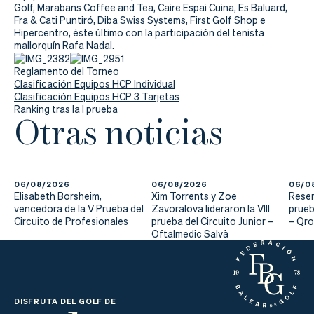
Actualidad
Golf, Marabans Coffee and Tea, Caire Espai Cuina, Es Baluard,
Fra & Cati Puntiró, Diba Swiss Systems, First Golf Shop e
Tienda
Hipercentro, éste último con la participación del tenista
mallorquín Rafa Nadal.
Reglamento del Torneo
Clasificación Equipos HCP Individual
Clasificación Equipos HCP 3 Tarjetas
Ranking tras la I prueba
Otras noticias
06/08/2026
06/08/2026
06/0
Elisabeth Borsheim,
Xim Torrents y Zoe
Reser
vencedora de la V Prueba del
Zavoralova lideraron la VIII
prueb
Circuito de Profesionales
prueba del Circuito Junior –
– Qr
Oftalmedic Salvà
DISFRUTA DEL GOLF DE