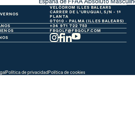
España de FFAA Absoluto Masculin
VELÒDROM ILLES BALEARS
CARRER DE L'URUGUAI, S/N - 1ª
 VERNOS
PLANTA
07010 - PALMA (ILLES BALEARS)
ANOS
+34 971 722 753
BENOS
FBGOLF@FBGOLF.COM
NOS
egal
Política de privacidad
Política de cookies