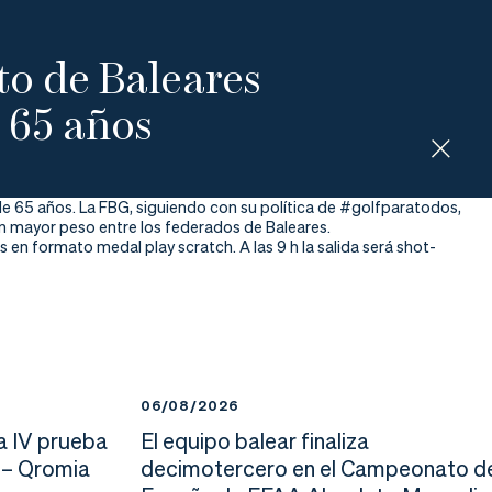
o de Baleares
 65 años
 65 años. La FBG, siguiendo con su política de #golfparatodos,
con mayor peso entre los federados de Baleares.
en formato medal play scratch. A las 9 h la salida será shot-
06/08/2026
a IV prueba
El equipo balear finaliza
 – Qromia
decimotercero en el Campeonato d