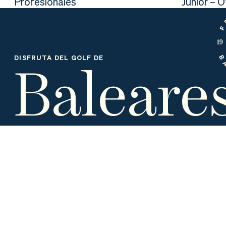
Profesionales
Junior – 
nd
ali
da
er
da
d
Baleare
DISFRUTA DEL GOLF DE