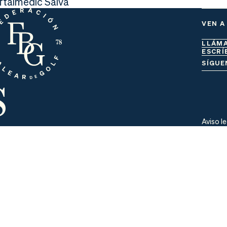
Oftalmedic Salvà
VEN A
LLÁM
ESCRÍ
s
SÍGUE
Aviso l