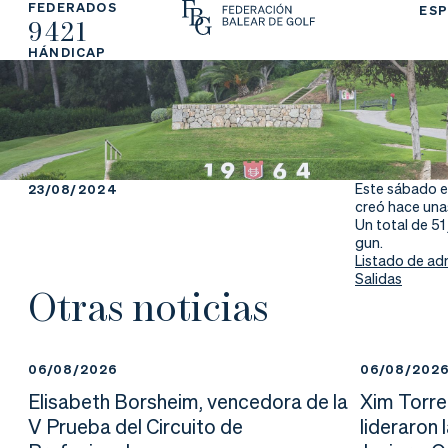
FEDERADOS
ESP
9421
La
Fe
Ju
HÁNDICAP
Fe
de
ga
de
ra
r
ra
rs
Este sábado e
23/08/2024
creó hace unas
ci
e
Un total de 51
gun.
Listado de ad
ón
Salidas
Otras noticias
Ap
Ac
Ti
06/08/2026
06/08/202
Elisabeth Borsheim, vencedora de la
Xim Torre
re
tu
en
V Prueba del Circuito de
lideraron 