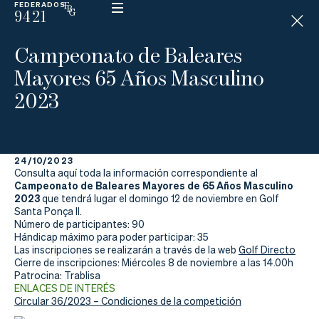
FEDERADOS
9421
ESP
H
Á
Campeonato de Baleares
N
D
Mayores 65 Años Masculino
I
C
2023
A
P
24/10/2023
La
Consulta aquí toda la información correspondiente al
Campeonato de Baleares Mayores de 65 Años Masculino
Federación
2023
que tendrá lugar el domingo 12 de noviembre en Golf
Santa Ponça II.
Número de participantes: 90
Federarse
Hándicap máximo para poder participar: 35
Las inscripciones se realizarán a través de la web
Golf Directo
Jugar
Cierre de inscripciones: Miércoles 8 de noviembre a las 14.00h
Patrocina: Trablisa
Aprender
ENLACES DE INTERÉS
Circular 36/2023 – Condiciones de la competición