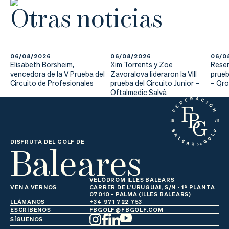
Actualidad
Otras noticias
Tienda
06/08/2026
06/08/2026
06/0
Elisabeth Borsheim,
Xim Torrents y Zoe
Reser
vencedora de la V Prueba del
Zavoralova lideraron la VIII
prueb
Circuito de Profesionales
prueba del Circuito Junior –
– Qr
Oftalmedic Salvà
Baleares
DISFRUTA DEL GOLF DE
VELÒDROM ILLES BALEARS
VEN A VERNOS
CARRER DE L'URUGUAI, S/N - 1ª PLANTA
07010 - PALMA (ILLES BALEARS)
LLÁMANOS
+34 971 722 753
ESCRÍBENOS
FBGOLF@FBGOLF.COM
SÍGUENOS