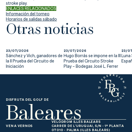
Actualidad
stroke play.
ENLACES RELACIONADOS
Tienda
Información del torneo
Horarios de salidas sábado
Otras noticias
23/07/2026
23/07/2026
23/0
Sánchez y Vich, ganadores de
Hugo Borrás se impone en la III
Luna
la II Prueba del Circuito de
Prueba del Circuito Stroke
Españ
Iniciación
Play – Bodegas José L. Ferrer
Baleares
DISFRUTA DEL GOLF DE
VELÒDROM ILLES BALEARS
VEN A VERNOS
CARRER DE L'URUGUAI, S/N - 1ª PLANTA
07010 - PALMA (ILLES BALEARS)