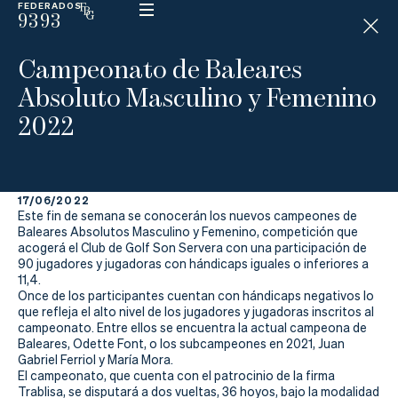
FEDERADOS
9393
ESP
H
Á
Campeonato de Baleares
N
D
Absoluto Masculino y Femenino
I
C
2022
A
P
17/06/2022
La
Este fin de semana se conocerán los nuevos campeones de
Baleares Absolutos Masculino y Femenino, competición que
Federación
acogerá el Club de Golf Son Servera con una participación de
90 jugadores y jugadoras con hándicaps iguales o inferiores a
11,4.
Federarse
Once de los participantes cuentan con hándicaps negativos lo
que refleja el alto nivel de los jugadores y jugadoras inscritos al
Jugar
campeonato. Entre ellos se encuentra la actual campeona de
Baleares, Odette Font, o los subcampeones en 2021, Juan
Aprender
Gabriel Ferriol y María Mora.
El campeonato, que cuenta con el patrocinio de la firma
Trablisa, se disputará a dos vueltas, 36 hoyos, bajo la modalidad