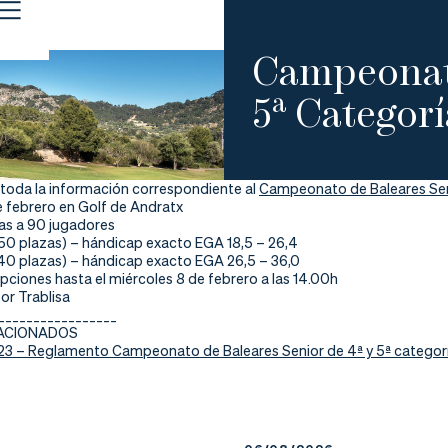
Campeonato
5ª Categor
 toda la información correspondiente al
Campeonato de Baleares Seni
 febrero en Golf de Andratx
das a 90 jugadores
(50 plazas) – hándicap exacto EGA 18,5 – 26,4
(40 plazas) – hándicap exacto EGA 26,5 – 36,0
ipciones hasta el miércoles 8 de febrero a las 14.00h
or Trablisa
_________________
LACIONADOS
023 – Reglamento Campeonato de Baleares Senior de 4ª y 5ª categor