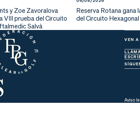
6
06/08/2026
nts y Zoe Zavoralova
Reserva Rotana gana l
la VIII prueba del Circuito
del Circuito Hexagonal
Oftalmedic Salvà
VEN A
LLÁM
ESCRÍ
s
SÍGUE
Aviso l