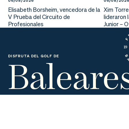
06/08/2026
06/08/202
nd
ali
da
Elisabeth Borsheim, vencedora de la
Xim Torre
er
da
V Prueba del Circuito de
lideraron 
Profesionales
Junior – 
d
Baleare
DISFRUTA DEL GOLF DE