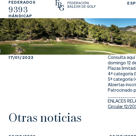
FEDERADOS
ESP
9393
La
Fe
Ju
HÁNDICAP
Fe
de
ga
de
ra
r
ra
rs
Consulta aquí
17/01/2023
domingo 12 de
ci
e
Plazas limita
4ª categoría 
5ª categoría 
ón
Abiertas inscr
Patrocinado p
_____________
ENLACES RE
Circular 12/2
Ap
Ac
Ti
Otras noticias
re
tu
en