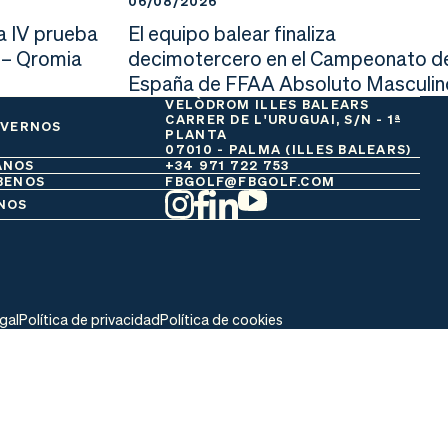
06/08/2026
a IV prueba
El equipo balear finaliza
 – Qromia
decimotercero en el Campeonato d
España de FFAA Absoluto Masculin
VELÒDROM ILLES BALEARS
CARRER DE L'URUGUAI, S/N - 1ª
 VERNOS
PLANTA
07010 - PALMA (ILLES BALEARS)
ANOS
+34 971 722 753
BENOS
FBGOLF@FBGOLF.COM
NOS
egal
Política de privacidad
Política de cookies