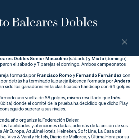
o Baleares Dobles
ares Dobles Senior Masculino
(sábado)
y Mixto
(domingo)
ticiparon el sábado y 7 parejas el domingo. Ambos campeonatos
pareja formada por
Francisco Romo
y
Fernando Fernández
con
es por detrás ha terminado la pareja ibicenca formada por
Anders
n sido los ganadores en la clasificación hándicap con 64 golpes
firmado una vuelta de 88 golpes, mismo resultado que
Inés
súbita) donde el comité de la prueba ha decidido que dicho Play
conseguido superar a sus rivales.
cada año organiza la Federación Balear.
 las facilidades y atenciones dadas, además de la cesión de sus
 Air Europa, AzuLineHotels, Heineken, Soft Line, La Casa del
lba, Viva & Vanity Hotels, Diario de Mallorca, y Última Hora por su