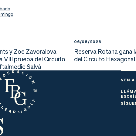
ábado
omingo
6
06/08/2026
nts y Zoe Zavoralova
Reserva Rotana gana l
la VIII prueba del Circuito
del Circuito Hexagonal
Oftalmedic Salvà
VEN A
LLÁM
ESCRÍ
s
SÍGUE