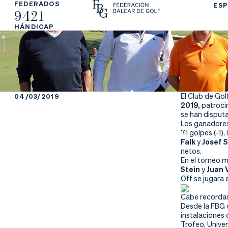
FEDERADOS
ESP
9421
La
Fe
Ju
HÁNDICAP
Fe
de
ga
de
ra
r
ra
rs
El Club de Gol
04/03/2019
2019,
patroci
ci
e
se han disputa
Los ganadores
71 golpes (-1)
ón
Falk
y
Josef S
netos.
En el torneo 
Stein
y
Juan V
Off se jugara 
Ap
Ac
Ti
Cabe recordar
re
tu
en
Desde la FBG q
instalaciones 
Trofeo, Univer