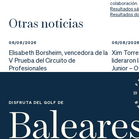
nd
ali
da
colaboración.
Resultados s
Resultados d
er
da
Otras noticias
d
06/08/2026
06/08/202
Elisabeth Borsheim, vencedora de la
Xim Torre
V Prueba del Circuito de
lideraron 
Profesionales
Junior – 
Baleare
DISFRUTA DEL GOLF DE