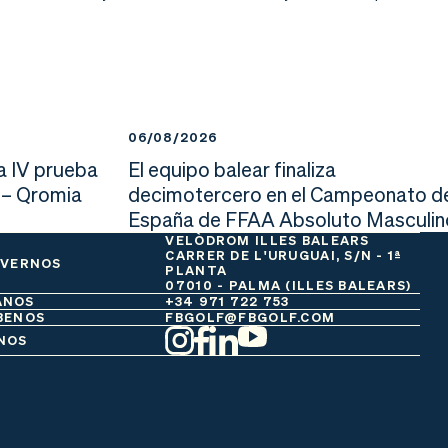
06/08/2026
a IV prueba
El equipo balear finaliza
 – Qromia
decimotercero en el Campeonato d
España de FFAA Absoluto Masculin
VELÒDROM ILLES BALEARS
CARRER DE L'URUGUAI, S/N - 1ª
 VERNOS
PLANTA
07010 - PALMA (ILLES BALEARS)
ANOS
+34 971 722 753
BENOS
FBGOLF@FBGOLF.COM
NOS