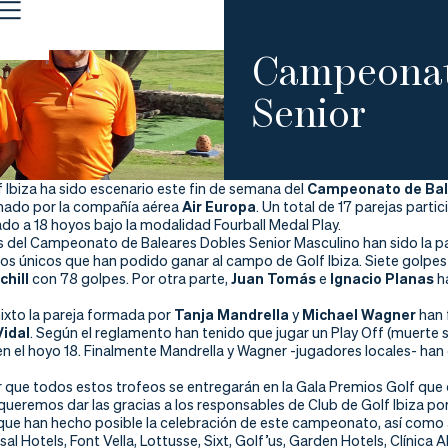
Campeonat
Senior
f Ibiza ha sido escenario este fin de semana del
Campeonato de Bale
nado por la compañía aérea
Air Europa
. Un total de 17 parejas par
do a 18 hoyos bajo la modalidad Fourball Medal Play.
 del Campeonato de Baleares Dobles Senior Masculino han sido la 
, los únicos que han podido ganar al campo de Golf Ibiza. Siete golp
chill
con 78 golpes. Por otra parte,
Juan Tomás
e
Ignacio Planas
ha
mixto la pareja formada por
Tanja Mandrella
y
Michael Wagner
han 
idal
. Según el reglamento han tenido que jugar un Play Off (muerte 
en el hoyo 18. Finalmente Mandrella y Wagner -jugadores locales- han 
 que todos estos trofeos se entregarán en la Gala Premios Golf que 
ueremos dar las gracias a los responsables de Club de Golf Ibiza por
que han hecho posible la celebración de este campeonato, así como a
sal Hotels, Font Vella, Lottusse, Sixt, Golf’us, Garden Hotels, Clínica A