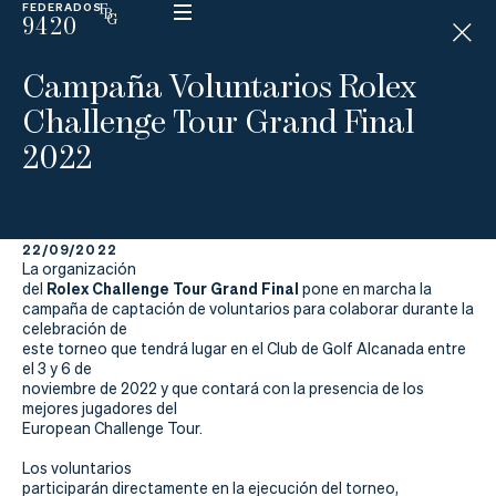
FEDERADOS
9420
ESP
H
Á
Campaña Voluntarios Rolex
N
D
Challenge Tour Grand Final
I
C
2022
A
P
22/09/2022
La
La organización
Rolex Challenge Tour Grand Final
del
pone en marcha la
Federación
campaña de captación de voluntarios para colaborar durante la
celebración de
este torneo que tendrá lugar en el Club de Golf Alcanada entre
Federarse
el 3 y 6 de
noviembre de 2022 y que contará con la presencia de los
Jugar
mejores jugadores del
European Challenge Tour.
Aprender
Los voluntarios
participarán directamente en la ejecución del torneo,