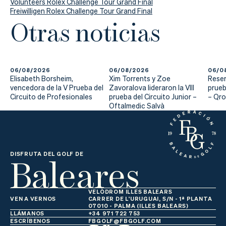
Volunteers Rolex Challenge Tour Grand Final
Freiwilligen Rolex Challenge Tour Grand Final
Otras noticias
06/08/2026
06/08/2026
06/0
Elisabeth Borsheim,
Xim Torrents y Zoe
Reser
vencedora de la V Prueba del
Zavoralova lideraron la VIII
prueb
Circuito de Profesionales
prueba del Circuito Junior –
– Qr
Oftalmedic Salvà
Baleares
DISFRUTA DEL GOLF DE
VELÒDROM ILLES BALEARS
VEN A VERNOS
CARRER DE L'URUGUAI, S/N - 1ª PLANTA
07010 - PALMA (ILLES BALEARS)
LLÁMANOS
+34 971 722 753
ESCRÍBENOS
FBGOLF@FBGOLF.COM