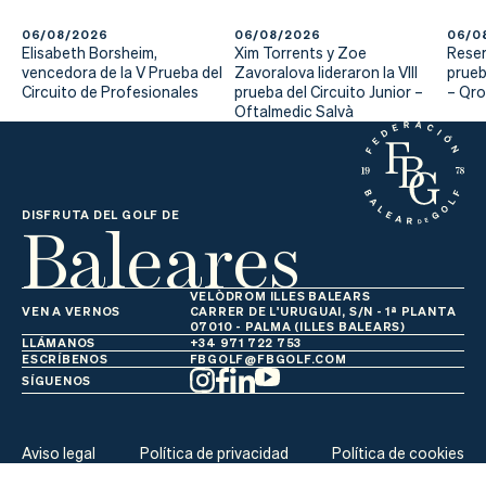
Actualidad
06/08/2026
06/08/2026
06/0
Tienda
Elisabeth Borsheim,
Xim Torrents y Zoe
Reser
vencedora de la V Prueba del
Zavoralova lideraron la VIII
prueb
Circuito de Profesionales
prueba del Circuito Junior –
– Qr
Oftalmedic Salvà
Baleares
DISFRUTA DEL GOLF DE
VELÒDROM ILLES BALEARS
VEN A VERNOS
CARRER DE L'URUGUAI, S/N - 1ª PLANTA
07010 - PALMA (ILLES BALEARS)
LLÁMANOS
+34 971 722 753
ESCRÍBENOS
FBGOLF@FBGOLF.COM
SÍGUENOS
Aviso legal
Política de privacidad
Política de cookies