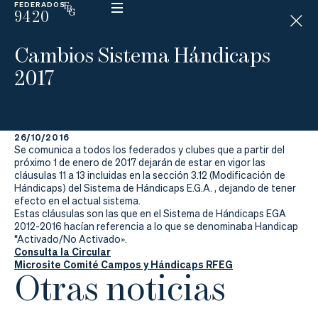
FEDERADOS
9420
ESP
H
Á
Cambios Sistema Hándicaps
N
D
2017
I
C
A
P
26/10/2016
Se comunica a todos los federados y clubes que a partir del
La
próximo 1 de enero de 2017 dejarán de estar en vigor las
cláusulas 11 a 13 incluidas en la sección 3.12 (Modificación de
Hándicaps) del Sistema de Hándicaps E.G.A. , dejando de tener
Federación
efecto en el actual sistema.
Estas cláusulas son las que en el Sistema de Hándicaps EGA
Federarse
2012-2016 hacían referencia a lo que se denominaba Handicap
“Activado/No Activado».
Consulta la Circular
Jugar
Microsite Comité Campos y Hándicaps RFEG
Otras noticias
Aprender