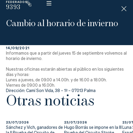
FEDERADOS
9393
ESP
H
Á
Cambio al horario de invierno
N
D
I
C
A
P
14/09/2021
Informamos que a partir del jueves 15 de septiembre volvemos al
horario de invierno.
La
Nuestras oficinas estarán abiertas al público en los siguientes
días y horas:
Lunes a jueves, de 09.00 a 14.00h. y de 16.00 a 18.00h.
Federación
Viernes de 09.00 a 16.00h.
Dirección: Camí Son Vida, 38 – 1º – 07013 Palma
Otras noticias
Federarse
Jugar
Aprender
23/07/2026
23/07/2026
23/0
Sánchez y Vich, ganadores de
Hugo Borrás se impone en la III
Luna
la II Prueba del Circuito de
Prueba del Circuito Stroke
Españ