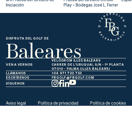
Actualidad
Iniciación
Play – Bodegas José L. Ferrer
Tienda
Baleares
DISFRUTA DEL GOLF DE
VELÒDROM ILLES BALEARS
VEN A VERNOS
CARRER DE L'URUGUAI, S/N - 1ª PLANTA
07010 - PALMA (ILLES BALEARS)
LLÁMANOS
+34 971 722 753
ESCRÍBENOS
FBGOLF@FBGOLF.COM
SÍGUENOS
Aviso legal
Política de privacidad
Política de cookies