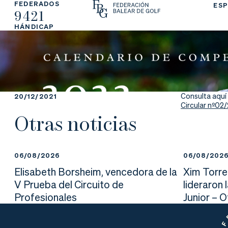
FEDERADOS
ESP
9421
La
Fe
Ju
HÁNDICAP
Fe
de
ga
de
ra
r
ra
rs
Consulta aquí 
20/12/2021
Circular nº02
ci
e
Otras noticias
ón
06/08/2026
06/08/202
Elisabeth Borsheim, vencedora de la
Xim Torre
Ap
Ac
Ti
V Prueba del Circuito de
lideraron 
Profesionales
Junior – 
re
tu
en