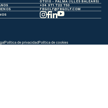
07010 - PALMA (ILLES BALEARS)
ANOS
+34 971 722 753
BENOS
FBGOLF@FBGOLF.COM
NOS
egal
Política de privacidad
Política de cookies