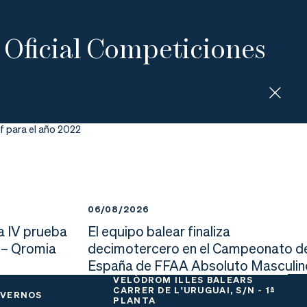
 Oficial Competiciones
lf para el año 2022
06/08/2026
a IV prueba
El equipo balear finaliza
 – Qromia
decimotercero en el Campeonato d
España de FFAA Absoluto Masculin
VELÒDROM ILLES BALEARS
CARRER DE L'URUGUAI, S/N - 1ª
 VERNOS
PLANTA