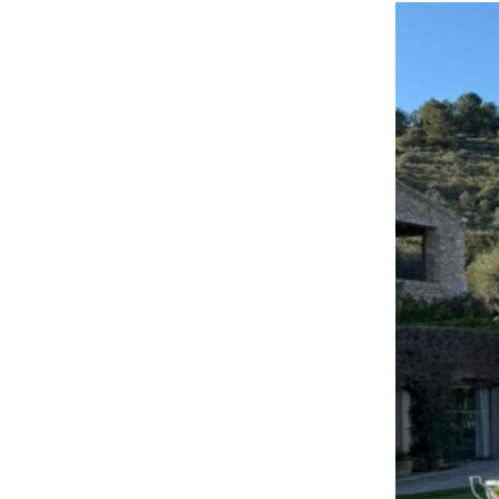
nd
ali
da
er
da
d