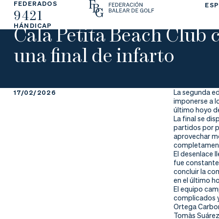
FEDERADOS
ESP
9421
La
Fe
Ju
Cala Petita Beach Club 
HÁNDICAP
Fe
de
ga
una final de infarto
de
ra
r
ra
rs
La segunda edi
17/02/2026
imponerse a lo
ci
e
último hoyo de
La final se di
partidos por p
ón
aprovechar mej
completament
El desenlace l
fue constante 
concluir la co
Ap
Ac
Ti
en el último h
El equipo cam
re
tu
en
complicados y
Ortega Carbon
Tomàs Suárez 