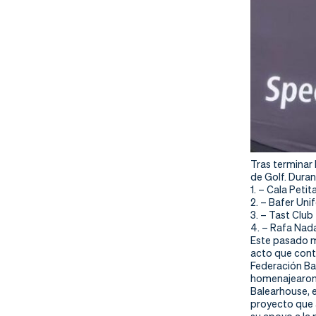
Tras terminar
de Golf. Duran
1. – Cala Peti
2. – Bafer Unif
3. – Tast Club
4. – Rafa Na
Este pasado mi
acto que contó
Federación Ba
homenajearon 
Balearhouse, e
proyecto que 