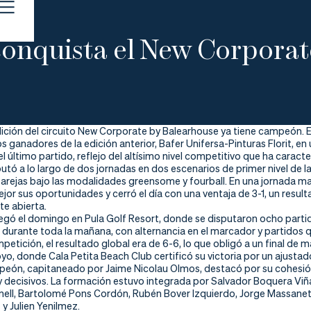
conquista el New Corporat
ción del circuito New Corporate by Balearhouse ya tiene campeón. El 
s ganadores de la edición anterior, Bafer Unifersa-Pinturas Florit, en
l último partido, reflejo del altísimo nivel competitivo que ha carac
sputó a lo largo de dos jornadas en dos escenarios de primer nivel de la
arejas bajo las modalidades greensome y fourball. En una jornada mar
or sus oportunidades y cerró el día con una ventaja de 3-1, un resul
e abierta.
legó el domingo en Pula Golf Resort, donde se disputaron ocho partido
durante toda la mañana, con alternancia en el marcador y partidos qu
mpetición, el resultado global era de 6-6, lo que obligó a un final de
oyo, donde Cala Petita Beach Club certificó su victoria por un ajustad
peón, capitaneado por Jaime Nicolau Olmos, destacó por su cohesió
 decisivos. La formación estuvo integrada por Salvador Boquera Viña
ell, Bartolomé Pons Cordón, Rubén Bover Izquierdo, Jorge Massanet 
y Julien Yenilmez.