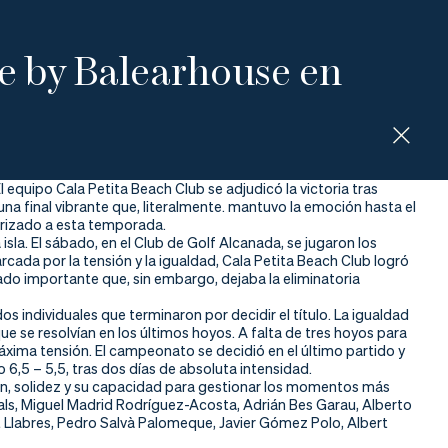
e by Balearhouse en
equipo Cala Petita Beach Club se adjudicó la victoria tras
 una final vibrante que, literalmente. mantuvo la emoción hasta el
terizado a esta temporada.
 isla. El sábado, en el Club de Golf Alcanada, se jugaron los
cada por la tensión y la igualdad, Cala Petita Beach Club logró
tado importante que, sin embargo, dejaba la eliminatoria
s individuales que terminaron por decidir el título. La igualdad
e se resolvían en los últimos hoyos. A falta de tres hoyos para
 máxima tensión. El campeonato se decidió en el último partido y
o 6,5 – 5,5, tras dos días de absoluta intensidad.
n, solidez y su capacidad para gestionar los momentos más
ls, Miguel Madrid Rodríguez-Acosta, Adrián Bes Garau, Alberto
Llabres, Pedro Salvà Palomeque, Javier Gómez Polo, Albert