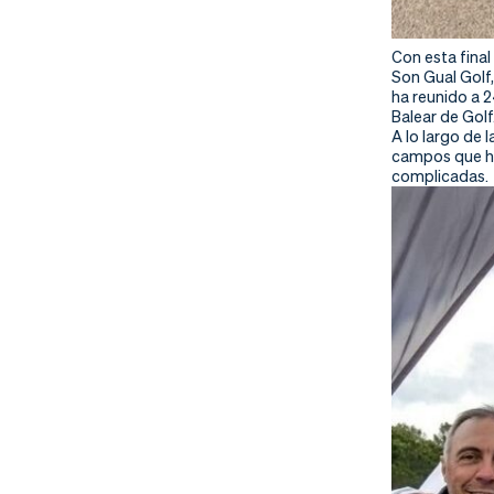
Con esta fina
Son Gual Golf,
ha reunido a 
Balear de Golf
A lo largo de 
campos que ha
complicadas.