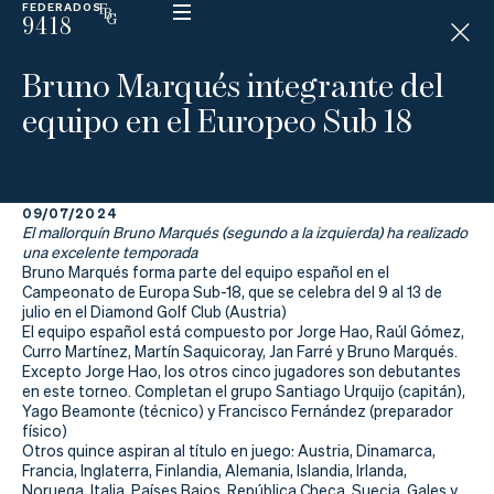
FEDERADOS
9418
ESP
H
Á
Bruno Marqués integrante del
N
D
equipo en el Europeo Sub 18
I
C
A
P
09/07/2024
El mallorquín Bruno Marqués (segundo a la izquierda) ha realizado
La
una excelente temporada
Bruno Marqués forma parte del equipo español en el
Campeonato de Europa Sub-18, que se celebra del 9 al 13 de
Federación
julio en el Diamond Golf Club (Austria)
El equipo español está compuesto por Jorge Hao, Raúl Gómez,
Federarse
Curro Martínez, Martín Saquicoray, Jan Farré y Bruno Marqués.
Excepto Jorge Hao, los otros cinco jugadores son debutantes
en este torneo. Completan el grupo Santiago Urquijo (capitán),
Jugar
Yago Beamonte (técnico) y Francisco Fernández (preparador
físico)
Aprender
Otros quince aspiran al título en juego: Austria, Dinamarca,
Francia, Inglaterra, Finlandia, Alemania, Islandia, Irlanda,
Noruega, Italia, Países Bajos, República Checa, Suecia, Gales y