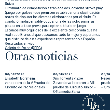
Actualidad
Suiza.
El formato de competición establece dos jornadas stroke play
Tienda
(juego por golpes) que permiten establecer una clasificación
antes de disputar las diversas eliminatorias por el título. Es
condición indispensable ocupar una de las ocho primeras
plazas en la fase previa para optar al título en juego.
Estamos muy orgullosos de la excelente temporada que ha
realizado Bruno, al que deseamos todo lo mejor y esperamos
que disfrute de esta experiencia representando a España.
Resultados en vivo
Galería de fotos (RFEG)
Otras noticias
06/08/2026
06/08/2026
06/0
Elisabeth Borsheim,
Xim Torrents y Zoe
Reser
vencedora de la V Prueba del
Zavoralova lideraron la VIII
prueb
Circuito de Profesionales
prueba del Circuito Junior –
– Qr
Oftalmedic Salvà