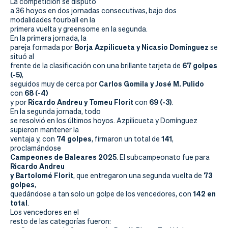
Actualidad
La competición se disputó
a 36 hoyos en dos jornadas consecutivas, bajo dos
modalidades fourball en la
Tienda
primera vuelta y greensome en la segunda.
En la primera jornada, la
Borja Azpilicueta y Nicasio Domínguez
pareja formada por
se
situó al
67 golpes
frente de la clasificación con una brillante tarjeta de
(-5)
,
Carlos Gomila y José M. Pulido
seguidos muy de cerca por
68 (-4)
con
Ricardo Andreu y Tomeu Florit
69 (-3)
y por
con
.
En la segunda jornada, todo
se resolvió en los últimos hoyos. Azpilicueta y Domínguez
supieron mantener la
74 golpes
141
ventaja y, con
, firmaron un total de
,
proclamándose
Campeones de Baleares 2025
. El subcampeonato fue para
Ricardo Andreu
y Bartolomé Florit
73
, que entregaron una segunda vuelta de
golpes
,
142 en
quedándose a tan solo un golpe de los vencedores, con
total
.
Los vencedores en el
resto de las categorías fueron: