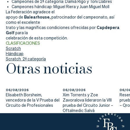
Campeones de 2ª categoría: Damià Rigo y Toni Llabres
Campeones hándicap: Miguel Riera y Juan Miguel Moll
La Federación agradece el
Balearhouse,
apoyo de
patrocinador del campeonato, así
como el excelente
Capdepera
trato y las magníficas condiciones ofrecidas por
Golf
para la
celebración de esta competición.
CLASIFICACIONES
Scratch
Hándicap
Scratch 2ª categoría
Otras noticias
06/08/2026
06/08/2026
06/0
Elisabeth Borsheim,
Xim Torrents y Zoe
Reser
vencedora de la V Prueba del
Zavoralova lideraron la VIII
prueb
Circuito de Profesionales
prueba del Circuito Junior –
– Qr
Oftalmedic Salvà