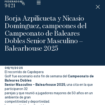
FEDERADOS
9421
ESP
H
Á
Borja Azpilicueta y Nicasio
N
D
Domínguez, campeones del
I
C
Campeonato de Baleares
A
P
Dobles Senior Masculino –
Balearhouse 2025
La
Federación
06/11/2025
El recorrido de Capdepera
Federarse
Campeonato de
Golf fue escenario este fin de semana del
Baleares Dobles
Jugar
Senior Masculino – Balearhouse 2025
, una cita en la que
participaron 32
parejas y que reunió a jugadores mayores de 50 años en un
Aprender
ambiente de gran
competitividad y deportividad.