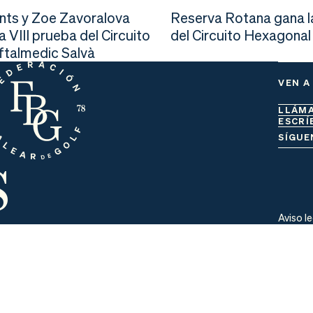
nts y Zoe Zavoralova
Reserva Rotana gana l
la VIII prueba del Circuito
del Circuito Hexagonal
Oftalmedic Salvà
VEN A
LLÁM
ESCRÍ
s
SÍGUE
Aviso l