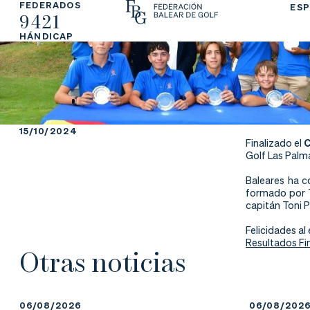
FEDERADOS
ESP
9421
La
Fe
Ju
HÁNDICAP
Fe
de
ga
de
ra
r
ra
rs
15/10/2024
Finalizado el
C
ci
e
Golf Las Palm
Baleares ha c
ón
formado por
capitán Toni P
Felicidades a
Resultados Fi
Ap
Ac
Ti
Otras noticias
re
tu
en
06/08/2026
06/08/202