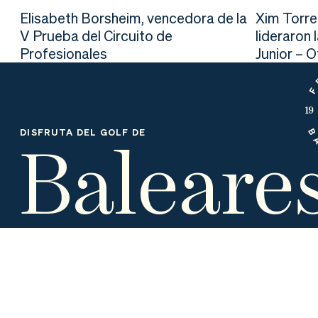
nd
ali
da
Elisabeth Borsheim, vencedora de la
Xim Torre
V Prueba del Circuito de
lideraron 
er
da
Profesionales
Junior – 
d
Baleare
DISFRUTA DEL GOLF DE