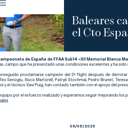
Baleares ca
el Cto Esp
ampeonato de España de FFAA Sub14 «XII Memorial Blanca Ma
as, campo que ha presentado unas condiciones excelentes y ha sido 
onseguido proclamarse campeón del 2º flight después de derrotar a 
Teo
Senoglu, Xisco Martorell, Patryk Stochmal, Pedro Brunet, Teresa
ol y el técnico Xavi Puig, han contado también con el apoyo del pres
l equipo por el esfuerzo realizado y esperamos seguir mejorando los 
nales
6
06/08/2026