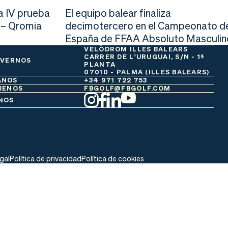
a IV prueba
El equipo balear finaliza
 – Qromia
decimotercero en el Campeonato d
España de FFAA Absoluto Masculin
VELÒDROM ILLES BALEARS
CARRER DE L'URUGUAI, S/N - 1ª
 VERNOS
PLANTA
07010 - PALMA (ILLES BALEARS)
ANOS
+34 971 722 753
BENOS
FBGOLF@FBGOLF.COM
NOS
egal
Política de privacidad
Política de cookies