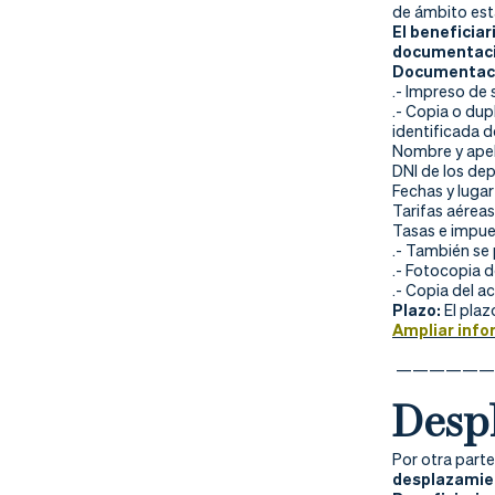
nd
ali
da
de ámbito esta
El beneficiar
documentació
er
da
Documentaci
.- Impreso de 
d
.- Copia o dup
identificada d
Nombre y apel
DNI de los dep
Fechas y lugar
Tarifas aérea
Tasas e impue
.- También se
.- Fotocopia de
.- Copia del a
Plazo:
El plaz
Ampliar info
——————
Despl
Por otra part
desplazamien