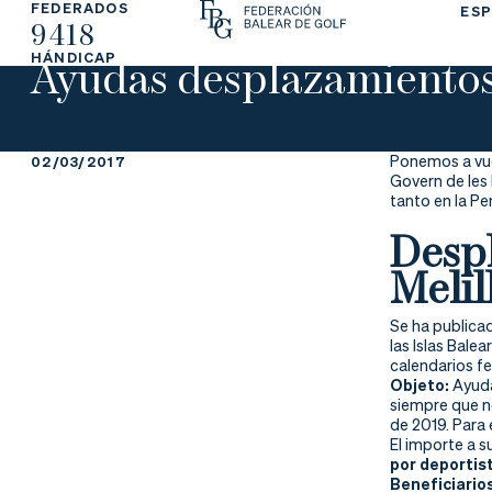
FEDERADOS
ESP
9418
La
Fe
Ju
Ayudas desplazamiento
HÁNDICAP
Fe
de
ga
de
ra
r
Ponemos a vues
02/03/2017
Govern de les 
ra
rs
tanto en la Pe
Despl
ci
e
Melil
ón
Se ha publica
las Islas Balea
calendarios f
Objeto:
Ayuda
Ap
Ac
Ti
siempre que no
de 2019. Para
re
tu
en
El importe a s
por deportis
Beneficiario