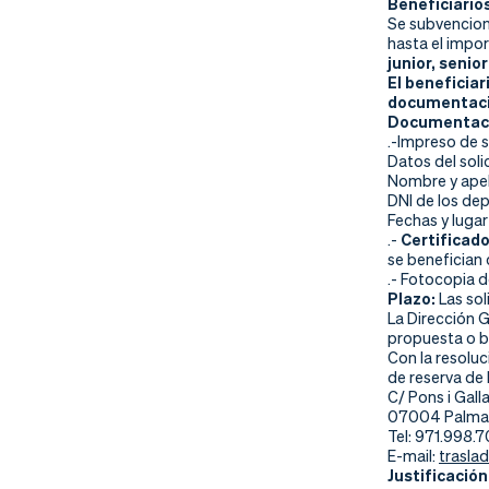
Beneficiario
Se subvencion
hasta el impo
junior, senio
El beneficiar
documentaci
Documentaci
.-Impreso de s
Datos del soli
Nombre y apel
DNI de los dep
Fechas y lugar
.-
Certificado
se benefician 
.- Fotocopia d
Plazo:
Las sol
La Dirección G
propuesta o bi
Con la resoluc
de reserva de 
C/ Pons i Galla
07004 Palma 
Tel: 971.998.
E-mail:
trasla
Justificación