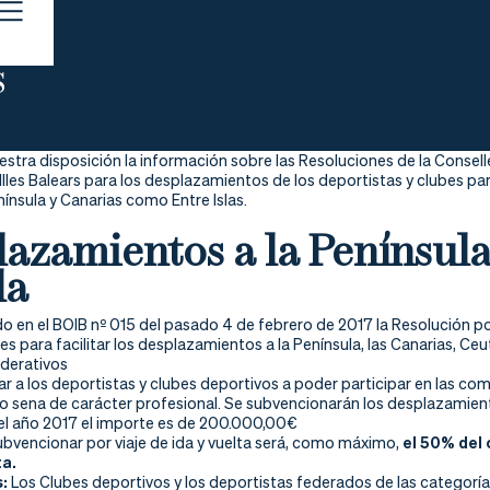
s
tra disposición la información sobre las Resoluciones de la Conselle
Illes Balears para los desplazamientos de los deportistas y clubes pa
nínsula y Canarias como Entre Islas.
azamientos a la Península,
la
do en el BOIB nº 015 del pasado 4 de febrero de 2017 la Resolución p
res para facilitar los desplazamientos a la Península, las Canarias, Ceut
ederativos
r a los deportistas y clubes deportivos a poder participar en las comp
 sena de carácter profesional. Se subvencionarán los desplazamiento
 el año 2017 el importe es de 200.000,00€
ubvencionar por viaje de ida y vuelta será, como máximo,
el 50% del 
ta.
s:
Los Clubes deportivos y los deportistas federados de las categorías i