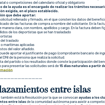
tal o competiciones del calendario oficial y obligatorio
io de la ayuda es el encargado de realizar los trámites necesari
n exigida, en el plazo establecido.
ón que debe aportar:
solicitud rellenado y firmado, en el que consten los datos del benefici
licado de las facturas de compra a nombre del solicitante. En la fact
e manera clara, con nombre, apellidos y cargo. En la factura deben fig
lidos de los deportistas que se han trasladado
ortistas
 del traslado
s o marítimas aplicadas
stos del valor añadido.
 puede aportar el justificante de pago (comprobante bancario de ing
l DNI de la persona que realiza la solicitud.
cta del partido o los resultados donde conste la participación del bene
o para presentar las solicitudes será de
15 días naturales a partir 
rmación
————————————
azamientos entre islas
e también está la Resolución por la que se convocan
ayudas a los clu
tos entre islas
de la comunidad autónoma para asistir a competicio