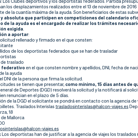
s
: Los Clubes deportivos y los deportistas federados. Partida presu
an los desplazamientos realizados entre el 13 de noviembre de 2016 
rte de la cuantía máxima de la ayuda. Son beneficiarios de estas sub
r y absoluta que participen en competiciones del calendario ofici
io de la ayuda es el encargado de realizar los trámites necesari
ón exigida
.
ón a aportar
:
olicitud rellenado y firmado en el que consten:
citante
lidos de los deportistas federados que se han de trasladar
ortistas
 de traslado
 federativo
en el que consten nombre y apellidos, DNI, fecha de nac
de la ayuda
el DNI de la persona que firma la solicitud.
icitudes se tienen que presentar,
como mínimo, 15 días antes de que
eneral de Deportes (DGD) resolverá la solicitud y la notificará al soli
en renuncian en el plazo de 5 días.
ión de la DGD el solicitante se pondrá en contacto con la agencia de 
billetes. Traslados Interislas
trasladosinterislas@halcon-viajes.es
Depa
rza, 18
de Mallorca
700
dosinterislas@halcon-viajes.es
:
Los deportistas han de justificar a la agencia de viajes los traslad