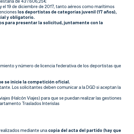
puestaria de 437.606,25€
y el 19 de diciembre de 2017, tanto aéreos como marítimos
venciones
los deportistas de categorías juvenil (17 años),
al y obligatorio.
os para presentar la solicitud, juntamente con la
imiento y número de licencia federativa de los deportistas que
 se inicie la competición oficial.
citante. Los solicitantes deben comunicar a la DGD si aceptan la
viajes (Halcón Viajes) para que se puedan realizar las gestiones
rtamento Traslados Interislas
os realizados mediante una
copia del acta del partido
(
hay que