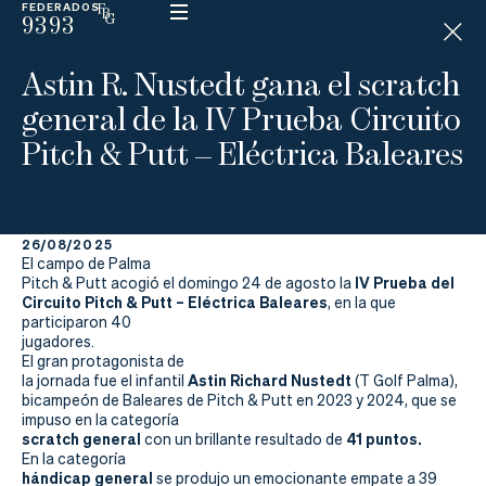
FEDERADOS
9393
ESP
H
Á
Astin R. Nustedt gana el scratch
N
D
general de la IV Prueba Circuito
I
C
Pitch & Putt – Eléctrica Baleares
A
P
26/08/2025
La
El campo de Palma
IV Prueba del
Pitch & Putt acogió el domingo 24 de agosto la
Federación
Circuito Pitch & Putt – Eléctrica Baleares
, en la que
participaron 40
jugadores.
Federarse
El gran protagonista de
Astin Richard Nustedt
la jornada fue el infantil
(T Golf Palma),
Jugar
bicampeón de Baleares de Pitch & Putt en 2023 y 2024, que se
impuso en la categoría
Aprender
scratch general
41 puntos.
con un brillante resultado de
En la categoría
hándicap general
se produjo un emocionante empate a 39