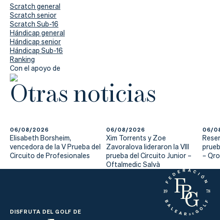
Scratch general
Scratch senior
Scratch Sub-16
Hándicap general
Hándicap senior
Hándicap Sub-16
Ranking
Con el apoyo de
Otras noticias
06/08/2026
06/08/2026
06/0
Elisabeth Borsheim,
Xim Torrents y Zoe
Reser
vencedora de la V Prueba del
Zavoralova lideraron la VIII
prueb
Circuito de Profesionales
prueba del Circuito Junior –
– Qr
Oftalmedic Salvà
DISFRUTA DEL GOLF DE