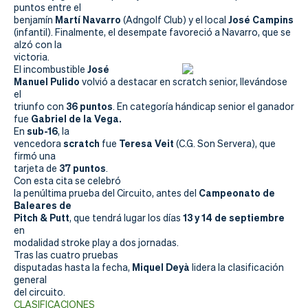
Actualidad
puntos entre el
Martí Navarro
José Campins
benjamín
(Adngolf Club) y el local
Tienda
(infantil). Finalmente, el desempate favoreció a Navarro, que se
alzó con la
victoria.
José
El incombustible
Manuel Pulido
volvió a destacar en scratch senior, llevándose
el
36 puntos
triunfo con
. En categoría hándicap senior el ganador
Gabriel de la Vega.
fue
sub-16
En
, la
scratch
Teresa Veit
vencedora
fue
(C.G. Son Servera), que
firmó una
37 puntos
tarjeta de
.
Con esta cita se celebró
Campeonato de
la penúltima prueba del Circuito, antes del
Baleares de
Pitch & Putt
13 y 14 de septiembre
, que tendrá lugar los días
en
modalidad stroke play a dos jornadas.
Tras las cuatro pruebas
Miquel Deyà
disputadas hasta la fecha,
lidera la clasificación
general
del circuito.
CLASIFICACIONES