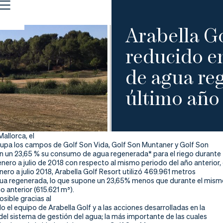
Arabella Go
reducido e
de agua reg
último año
Mallorca, el
rupa los campos de Golf Son Vida, Golf Son Muntaner y Golf Son
en un 23,65 % su consumo de agua regenerada* para el riego durante
nero a julio de 2018 con respecto al mismo periodo del año anterior, 
nero a julio 2018, Arabella Golf Resort utilizó 469.961 metros
ua regenerada, lo que supone un 23,65% menos que durante el mism
o anterior (615.621 m³).
osible gracias al
o el equipo de Arabella Golf y a las acciones desarrolladas en la
el sistema de gestión del agua; la más importante de las cuales