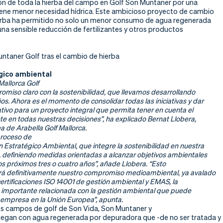
ión de toda la hierba del campo en Golf Son Muntaner por una
iene menor necesidad hídrica. Este ambicioso proyecto de cambio
ierba ha permitido no solo un menor consumo de agua regenerada
na sensible reducción de fertilizantes y otros productos
taner Golf tras el cambio de hierba
égico ambiental
Mallorca Golf
omiso claro con la sostenibilidad, que llevamos desarrollando
s. Ahora es el momento de consolidar todas las iniciativas y dar
tativo para un proyecto integral que permita tener en cuenta el
 en todas nuestras decisiones”, ha explicado Bernat Llobera,
ea de Arabella Golf Mallorca.
roceso de
n Estratégico Ambiental, que integre la sostenibilidad en nuestra
n, definiendo medidas orientadas a alcanzar objetivos ambientales
os próximos tres o cuatro años”, añade Llobera. “Esto
 definitivamente nuestro compromiso medioambiental, ya avalado
ertificaciones ISO 14001 de gestión ambiental y EMAS, la
 importante relacionada con la gestión ambiental que puede
 empresa en la Unión Europea”, apunta.
es campos de golf de Son Vida, Son Muntaner y
riegan con agua regenerada por depuradora que -de no ser tratada y