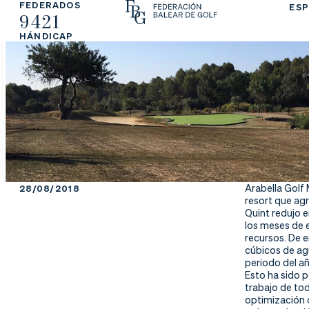
FEDERADOS
ESP
9421
La
Fe
Ju
HÁNDICAP
Fe
de
ga
de
ra
r
ra
rs
ci
e
ón
Arabella Golf 
28/08/2018
resort que ag
Quint redujo 
los meses de e
recursos. De e
Ap
Ac
Ti
cúbicos de ag
periodo del añ
Esto ha sido p
re
tu
en
trabajo de tod
optimización d