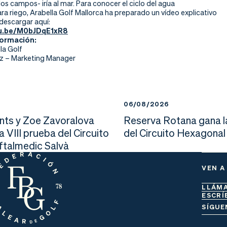
 los campos- iría al mar. Para conocer el ciclo del agua
a riego, Arabella Golf Mallorca ha preparado un vídeo explicativo
descargar aquí:
tu.be/M0bJDqE1xR8
formación:
la Golf
z – Marketing Manager
6
06/08/2026
nts y Zoe Zavoralova
Reserva Rotana gana l
la VIII prueba del Circuito
del Circuito Hexagonal
Oftalmedic Salvà
VEN A
LLÁM
ESCRÍ
SÍGUE