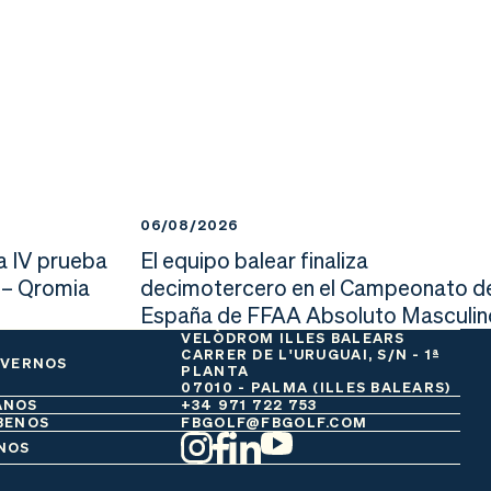
06/08/2026
a IV prueba
El equipo balear finaliza
 – Qromia
decimotercero en el Campeonato d
España de FFAA Absoluto Masculin
VELÒDROM ILLES BALEARS
CARRER DE L'URUGUAI, S/N - 1ª
 VERNOS
PLANTA
07010 - PALMA (ILLES BALEARS)
ANOS
+34 971 722 753
BENOS
FBGOLF@FBGOLF.COM
NOS