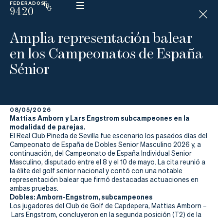
FEDERADOS
9420
ESP
H
Á
Amplia representación balear
N
D
en los Campeonatos de España
I
C
Sénior
A
P
08/05/2026
La
Mattias Amborn y Lars Engstrom subcampeones en la
modalidad de parejas.
Federación
El Real Club Pineda de Sevilla fue escenario los pasados días del
Campeonato de España de Dobles Senior Masculino 2026 y, a
continuación, del Campeonato de España Individual Senior
Federarse
Masculino, disputado entre el 8 y el 10 de mayo. La cita reunió a
la élite del golf senior nacional y contó con una notable
Jugar
representación balear que firmó destacadas actuaciones en
ambas pruebas.
Aprender
Dobles: Amborn-Engstrom, subcampeones
Los jugadores del Club de Golf de Capdepera, Mattias Amborn –
Lars Engstrom, concluyeron en la segunda posición (T2) de la