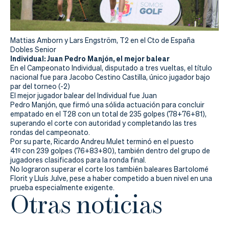
Mattias Amborn y Lars Engström, T2 en el Cto de España
Dobles Senior
Individual: Juan Pedro Manjón, el mejor balear
En el Campeonato Individual, disputado a tres vueltas, el título
nacional fue para Jacobo Cestino Castilla, único jugador bajo
par del torneo (-2)
El mejor jugador balear del Individual fue Juan
Pedro Manjón, que firmó una sólida actuación para concluir
empatado en el T28 con un total de 235 golpes (78+76+81),
superando el corte con autoridad y completando las tres
rondas del campeonato.
Por su parte, Ricardo Andreu Mulet terminó en el puesto
41º con 239 golpes (76+83+80), también dentro del grupo de
jugadores clasificados para la ronda final.
No lograron superar el corte los también baleares Bartolomé
Florit y Lluís Julve, pese a haber competido a buen nivel en una
prueba especialmente exigente.
Otras noticias