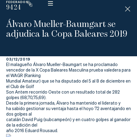
FEDERADOS
9424
ESP
H
Á
Álvaro Mueller-Baumgart se
N
D
adjudica la Copa Baleares 2019
I
C
A
P
03/12/2019
El malagueño Álvaro Mueller-Baumgart se ha proclamado
La
vencedor de la X Copa Baleares Masculina prueba valedera para
el WAGR (Ranking
Mundial Amateur) que se ha disputado del 5 al 8 de diciembre en
Federación
el Club de Golf
Son Antem recorrido Oeste con un resultado total de 282
Federarse
golpes (68,70,75,69).
Desde la primera jornada, Álvaro ha mantenido el liderato y
ha sabido gestionar su ventaja hasta el hoyo 72 aventajando en
Jugar
dos golpes al
catalán David Puig (subcampeón) y en cuatro golpes al ganador
Aprender
de la edición del
año 2016 Eduard Rousaud.