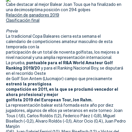
Actualidad
Cabe destacar al mejor Balear Joan Tous que ha finalizado en
una decimoséptima posición con 294 golpes
Tienda
Relación de ganadores 2019
Clasificación final
Previa
La tradicional Copa Baleares cierra esta semana el
calendario de competiciones amateur masculino de esta
temporada con la
participación de un total de noventa golfistas, los mejores a
nivel nacional y una amplia representación internacional.
puntuable para el R&A World Amateur Golf
La prueba,
Ranking 2019/20
y para el Ranking Nacional Boy, se disputará
en el recorrido Oeste
de Golf Son Antem (Llucmajor) campo que precisamente
estrenó la prestigiosa
competición en 2011, en la que se proclamó vencedor el
ahora profesional y mejor
golfista 2019 del European Tour, Jon Rahm.
La representación balear está formada este año por diez
jugadores, algunos de ellos ya veteranos en este torneo: Joan
Tous (-1,6), Carlos Roldós (1,2), Federico Páez (-0,8), Miguel
Bisellach (-0,2), Alvaro Roldós (-0,1), Aitor Ocio (0,4), Juan Pedro
Manjón
(0,6), Juan Gabriel Ferriol (1,0), Marc Bisellach (1,2) y Victor del