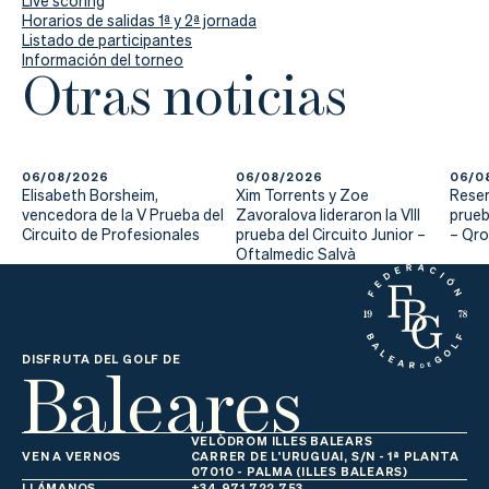
Live scoring
Horarios de salidas 1ª y 2ª jornada
Listado de participantes
Información del torneo
Otras noticias
06/08/2026
06/08/2026
06/0
Elisabeth Borsheim,
Xim Torrents y Zoe
Reser
vencedora de la V Prueba del
Zavoralova lideraron la VIII
prueb
Circuito de Profesionales
prueba del Circuito Junior –
– Qr
Oftalmedic Salvà
Baleares
DISFRUTA DEL GOLF DE
VELÒDROM ILLES BALEARS
VEN A VERNOS
CARRER DE L'URUGUAI, S/N - 1ª PLANTA
07010 - PALMA (ILLES BALEARS)
LLÁMANOS
+34 971 722 753