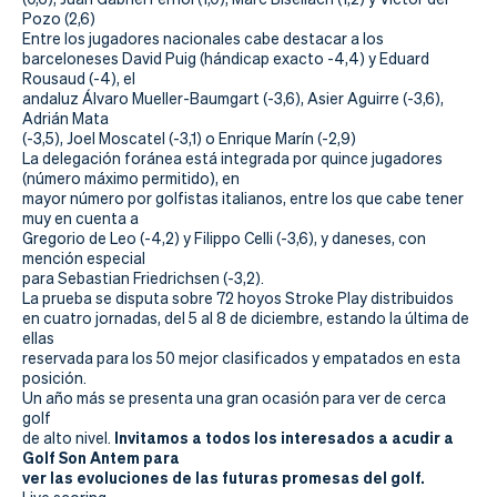
Pozo (2,6)
Entre los jugadores nacionales cabe destacar a los
barceloneses David Puig (hándicap exacto -4,4) y Eduard
Rousaud (-4), el
andaluz Álvaro Mueller-Baumgart (-3,6), Asier Aguirre (-3,6),
Adrián Mata
(-3,5), Joel Moscatel (-3,1) o Enrique Marín (-2,9)
La delegación foránea está integrada por quince jugadores
(número máximo permitido), en
mayor número por golfistas italianos, entre los que cabe tener
muy en cuenta a
Gregorio de Leo (-4,2) y Filippo Celli (-3,6), y daneses, con
mención especial
para Sebastian Friedrichsen (-3,2).
La prueba se disputa sobre 72 hoyos Stroke Play distribuidos
en cuatro jornadas, del 5 al 8 de diciembre, estando la última de
ellas
reservada para los 50 mejor clasificados y empatados en esta
posición.
Un año más se presenta una gran ocasión para ver de cerca
golf
Invitamos a todos los interesados a acudir a
de alto nivel.
Golf Son Antem para
ver las evoluciones de las futuras promesas del golf.