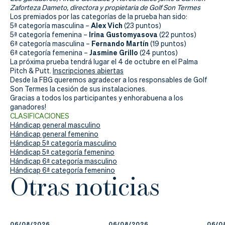
Actualidad
Zaforteza Dameto, directora y propietaria de Golf Son Termes
Los premiados por las categorías de la prueba han sido:
Tienda
Alex Vich
5ª categoría masculina –
(23 puntos)
Irina Gustomyasova
5ª categoría femenina –
(22 puntos)
Fernando Martín
6ª categoría masculina –
(19 puntos)
Jasmine Grillo
6ª categoría femenina –
(24 puntos)
La próxima prueba tendrá lugar el 4 de octubre en el Palma
Pitch & Putt.
Inscripciones abiertas
Desde la FBG queremos agradecer a los responsables de Golf
Son Termes la cesión de sus instalaciones.
Gracias a todos los participantes y enhorabuena a los
ganadores!
CLASIFICACIONES
Hándicap general masculino
Hándicap general femenino
Hándicap 5ª categoría masculino
Hándicap 5ª categoría femenino
Hándicap 6ª categoría masculino
Hándicap 6ª categoría femenino
Otras noticias
06/08/2026
06/08/2026
06/0