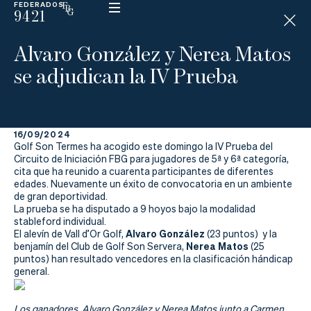
FEDERADOS
9421
ESP
H
Á
Alvaro González y Nerea Matos
N
D
se adjudican la IV Prueba
I
C
A
P
16/09/2024
Golf Son Termes ha acogido este domingo la IV Prueba del
La
Circuito de Iniciación FBG para jugadores de 5ª y 6ª categoría,
cita que ha reunido a cuarenta participantes de diferentes
edades. Nuevamente un éxito de convocatoria en un ambiente
Federación
de gran deportividad.
La prueba se ha disputado a 9 hoyos bajo la modalidad
Federarse
stableford individual.
Alvaro González
El alevín de Vall d’Or Golf,
(23 puntos) y la
Nerea Matos
benjamín del Club de Golf Son Servera,
(25
Jugar
puntos) han resultado vencedores en la clasificación hándicap
general.
Aprender
Los ganadores, Alvaro González y Nerea Matos junto a Carmen