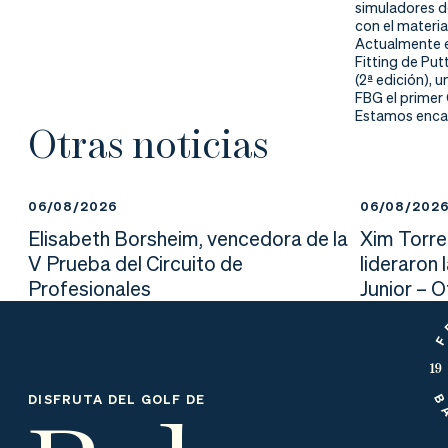
nd
ali
da
simuladores de
con el materia
Actualmente e
er
da
Fitting de Put
(2ª edición), 
FBG el primer
d
Estamos encan
Otras noticias
06/08/2026
06/08/202
Elisabeth Borsheim, vencedora de la
Xim Torre
V Prueba del Circuito de
lideraron 
Profesionales
Junior – 
DISFRUTA DEL GOLF DE