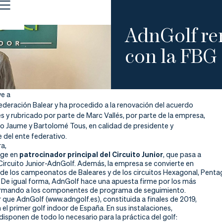
AdnGolf re
con la FBG
ve a
Federación Balear y ha procedido a la renovación del acuerdo
es y rubricado por parte de Marc Vallés, por parte de la empresa,
no Jaume y Bartolomé Tous, en calidad de presidente y
 del ente federativo.
a,
ige en
patrocinador principal del Circuito Junior
, que pasa a
ircuito Junior-AdnGolf. Además, la empresa se convierte en
de los campeonatos de Baleares y de los circuitos Hexagonal, Penta
. De igual forma, AdnGolf hace una apuesta firme por los más
ormando a los componentes de programa de seguimiento.
que AdnGolf (www.adngolf.es), constituida a finales de 2019,
n el primer golf
indoor
de España. En sus instalaciones,
disponen de todo lo necesario para la práctica del golf: