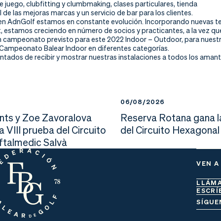
 juego, clubfitting y clumbmaking, clases particulares, tienda
l de las mejoras marcas y un servicio de bar para los clientes.
n AdnGolf estamos en constante evolución. Incorporando nuevas t
t, estamos creciendo en número de socios y practicantes, a la vez qu
un campeonato previsto para este 2022 Indoor – Outdoor, para nuestro
 Campeonato Balear Indoor en diferentes categorías.
tados de recibir y mostrar nuestras instalaciones a todos los amante
6
06/08/2026
nts y Zoe Zavoralova
Reserva Rotana gana l
la VIII prueba del Circuito
del Circuito Hexagonal
Oftalmedic Salvà
VEN A
LLÁM
ESCRÍ
SÍGUE