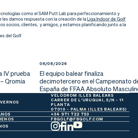
ecnologías como el SAM Putt Lab para perfeccionamiento y
e les damos respuesta con la creación de la
Liga Indoor de Golf
s socios, clientes, y amigos, y estamos planificando junto a la
s del Golf.
06/08/2026
a IV prueba
El equipo balear finaliza
 – Qromia
decimotercero en el Campeonato d
España de FFAA Absoluto Masculin
VELÒDROM ILLES BALEARS
CARRER DE L'URUGUAI, S/N - 1ª
 VERNOS
PLANTA
07010 - PALMA (ILLES BALEARS)
ANOS
+34 971 722 753
BENOS
FBGOLF@FBGOLF.COM
NOS