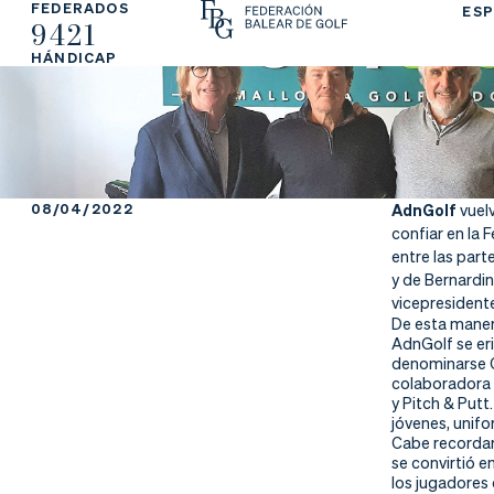
FEDERADOS
ESP
9421
La
Fe
Ju
HÁNDICAP
Fe
de
ga
de
ra
r
ra
rs
08/04/2022
AdnGolf
vuel
confiar en la 
ci
e
entre las part
y de Bernardi
ón
vicepresidente
De esta maner
AdnGolf se er
denominarse C
colaboradora 
Ap
Ac
Ti
y Pitch & Putt
jóvenes, unif
Cabe recordar 
re
tu
en
se convirtió e
los jugadores 