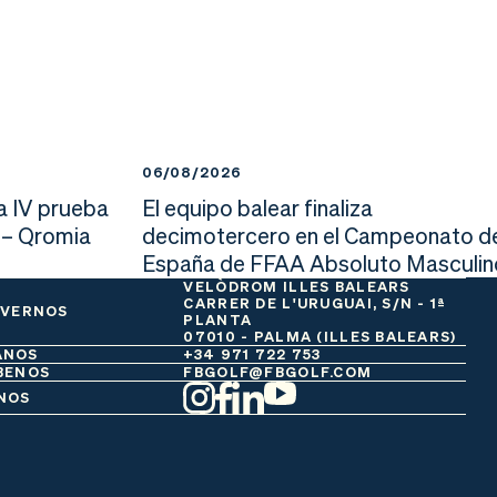
06/08/2026
a IV prueba
El equipo balear finaliza
 – Qromia
decimotercero en el Campeonato d
España de FFAA Absoluto Masculin
VELÒDROM ILLES BALEARS
CARRER DE L'URUGUAI, S/N - 1ª
 VERNOS
PLANTA
07010 - PALMA (ILLES BALEARS)
ANOS
+34 971 722 753
BENOS
FBGOLF@FBGOLF.COM
NOS