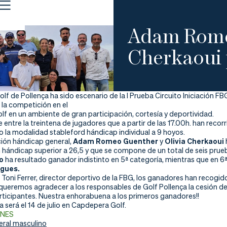
Adam Romeo
Cherkaoui 
lf de Pollença ha sido escenario de la I Prueba Circuito Iniciación FB
la competición en el
lf en un ambiente de gran participación, cortesía y deportividad.
entre la treintena de jugadores que a partir de las 17.00h. han rec
 la modalidad stableford hándicap individual a 9 hoyos.
ación hándicap general,
Adam Romeo Guenther
y
Olivia Cherkaoui
 hándicap superior a 26,5 y que se compone de un total de seis prue
o
ha resultado ganador indistinto en 5ª categoría, mientras que en 6
gues.
Toni Ferrer, director deportivo de la FBG, los ganadores han recogi
ueremos agradecer a los responsables de Golf Pollença la cesión de 
rticipantes. Nuestra enhorabuena a los primeros ganadores!!
a será el 14 de julio en Capdepera Golf.
ONES
ral masculino