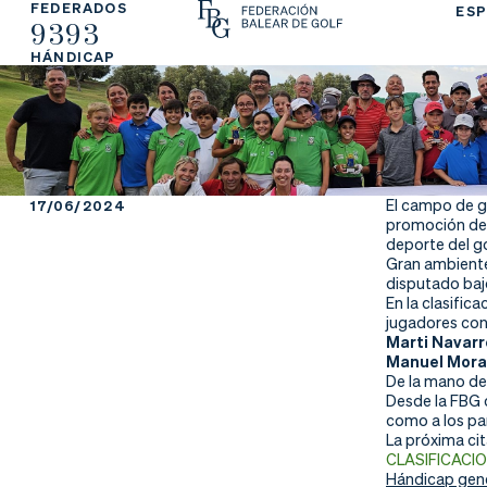
FEDERADOS
ESP
9393
La
Fe
Ju
HÁNDICAP
Fe
de
ga
de
ra
r
ra
rs
El campo de go
17/06/2024
promoción de 
ci
e
deporte del go
Gran ambiente 
disputado bajo
ón
En la clasific
jugadores con
Marti Navarr
Manuel Mora
De la mano de 
Ap
Ac
Ti
Desde la FBG q
como a los pa
re
tu
en
La próxima cit
CLASIFICACI
Hándicap gene