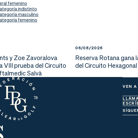
eral femenino
ategoría indistinto
ategoría masculino
ategoría femenino
6
06/08/2026
nts y Zoe Zavoralova
Reserva Rotana gana l
la VIII prueba del Circuito
del Circuito Hexagonal
Oftalmedic Salvà
VEN A
LLÁM
ESCRÍ
s
SÍGUE