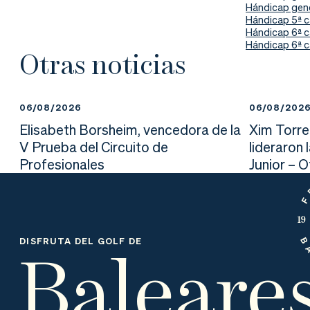
nd
ali
da
Hándicap gen
Hándicap 5ª c
Hándicap 6ª c
er
da
Hándicap 6ª c
Otras noticias
d
06/08/2026
06/08/202
Elisabeth Borsheim, vencedora de la
Xim Torre
V Prueba del Circuito de
lideraron 
Profesionales
Junior – 
Baleare
DISFRUTA DEL GOLF DE