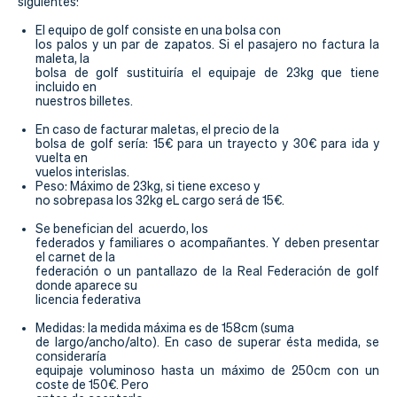
Actualidad
siguientes:
El equipo de golf consiste en una bolsa con
Tienda
los palos y un par de zapatos. Si el pasajero no factura la
maleta, la
bolsa de golf sustituiría el equipaje de 23kg que tiene
incluido en
nuestros billetes.
En caso de facturar maletas, el precio de la
bolsa de golf sería: 15€ para un trayecto y 30€ para ida y
vuelta en
vuelos interislas.
Peso: Máximo de 23kg, si tiene exceso y
no sobrepasa los 32kg eL cargo será de 15€.
Se benefician del acuerdo, los
federados y familiares o acompañantes. Y deben presentar
el carnet de la
federación o un pantallazo de la Real Federación de golf
donde aparece su
licencia federativa
Medidas: la medida máxima es de 158cm (suma
de largo/ancho/alto). En caso de superar ésta medida, se
consideraría
equipaje voluminoso hasta un máximo de 250cm con un
coste de 150€. Pero