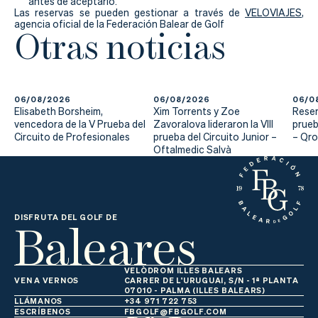
antes de aceptarlo.
Las reservas se pueden gestionar a través de
VELOVIAJES
,
agencia oficial de la Federación Balear de Golf
Otras noticias
06/08/2026
06/08/2026
06/0
Elisabeth Borsheim,
Xim Torrents y Zoe
Reser
vencedora de la V Prueba del
Zavoralova lideraron la VIII
prueb
Circuito de Profesionales
prueba del Circuito Junior –
– Qr
Oftalmedic Salvà
Baleares
DISFRUTA DEL GOLF DE
VELÒDROM ILLES BALEARS
VEN A VERNOS
CARRER DE L'URUGUAI, S/N - 1ª PLANTA
07010 - PALMA (ILLES BALEARS)
LLÁMANOS
+34 971 722 753
ESCRÍBENOS
FBGOLF@FBGOLF.COM