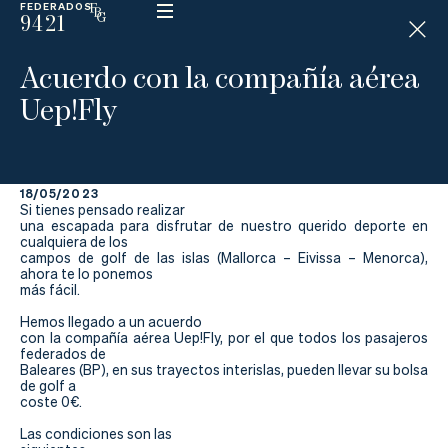
FEDERADOS
9421
ESP
H
Á
Acuerdo con la compañía aérea
N
D
Uep!Fly
I
C
A
P
18/05/2023
Si tienes pensado realizar
una escapada para disfrutar de nuestro querido deporte en
La
cualquiera de los
campos de golf de las islas (Mallorca – Eivissa – Menorca),
Federación
ahora te lo ponemos
más fácil.
Federarse
Hemos llegado a un acuerdo
con la compañía aérea Uep!Fly, por el que todos los pasajeros
federados de
Jugar
Baleares (BP), en sus trayectos interislas, pueden llevar su bolsa
de golf a
coste 0€.
Aprender
Las condiciones son las