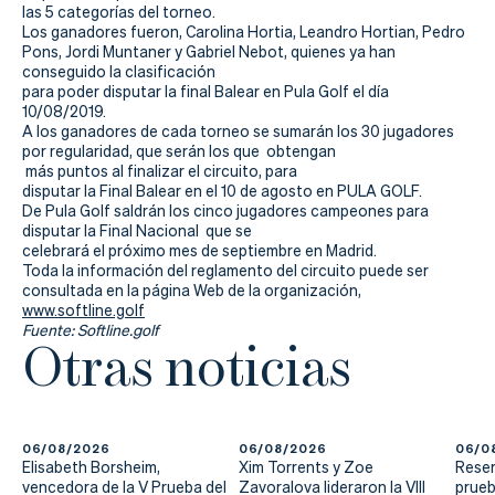
Actualidad
las 5 categorías del torneo.
Los ganadores fueron, Carolina Hortia, Leandro Hortian, Pedro
Tienda
Pons, Jordi Muntaner y Gabriel Nebot, quienes ya han
conseguido la clasificación
para poder disputar la final Balear en Pula Golf el día
10/08/2019.
A los ganadores de cada torneo se sumarán los 30 jugadores
por regularidad, que serán los que obtengan
más puntos al finalizar el circuito, para
disputar la Final Balear en el 10 de agosto en PULA GOLF.
De Pula Golf saldrán los cinco jugadores campeones para
disputar la Final Nacional que se
celebrará el próximo mes de septiembre en Madrid.
Toda la información del reglamento del circuito puede ser
consultada en la página Web de la organización,
www.softline.golf
Fuente: Softline.golf
Otras noticias
06/08/2026
06/08/2026
06/0
Elisabeth Borsheim,
Xim Torrents y Zoe
Reser
vencedora de la V Prueba del
Zavoralova lideraron la VIII
prueb