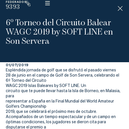
FEDERADOS
9393
ESP
H
Á
6º Torneo del Circuito Balear
N
D
WAGC 2019 by SOFT LINE en
I
C
Son Servera
A
P
01/07/2019
La
Espléndida jornada de golf que se disfrutó el pasado viernes
28 de junio en el campo de Golf de Son Servera, celebrando el
Federación
6º Torneo del Circuito
WAGC 2019 Islas Baleares by SOFT LINE. Un
circuito que te puede llevar hasta la Isla de Borneo, en Malasia,
Federarse
para
representar a España en la Final Mundial del World Amateur
Jugar
Golfers Championship
2019, que se celebrará el próximo mes de octubre.
Aprender
Acompañados de un tiempo espectacular y de un campo en
óptimas condiciones, los jugadores se dieron cita para
disputarse el premio a