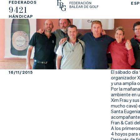
FEDERADOS
ESP
9421
La
Fe
Ju
HÁNDICAP
Fe
de
ga
de
ra
r
ra
rs
ci
e
El sábado día
16/11/2015
organizador X
ón
y una amplia 
Por la mañana 
ambiente en u
Xim Frau y su
mucho cava) e
Ap
Ac
Ti
Santa Eugenia,
acompañantes 
Fran & Cati de
re
tu
en
A los primeros
4 hoyos para c
Después de fin