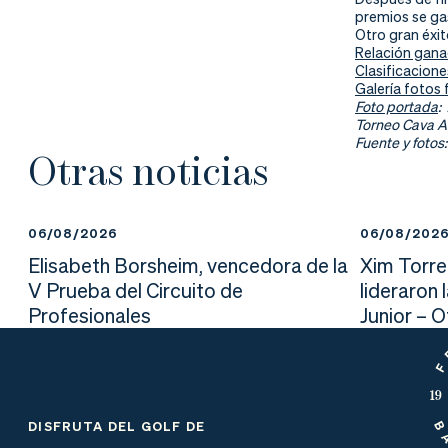
nd
ali
da
premios se ga
Otro gran éxit
er
da
Relación gana
Clasificacione
Galería fotos 
d
Foto portada
:
Torneo Cava A
Fuente y fotos:
Otras noticias
06/08/2026
06/08/202
Elisabeth Borsheim, vencedora de la
Xim Torre
V Prueba del Circuito de
lideraron 
Profesionales
Junior – 
DISFRUTA DEL GOLF DE