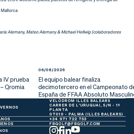
e Mallorca
aria Alemany, Mateo Alemany & Michael Hellwig (colaboradores
06/08/2026
a IV prueba
El equipo balear finaliza
 – Qromia
decimotercero en el Campeonato d
España de FFAA Absoluto Masculin
VELÒDROM ILLES BALEARS
CARRER DE L'URUGUAI, S/N - 1ª
 VERNOS
PLANTA
07010 - PALMA (ILLES BALEARS)
ANOS
+34 971 722 753
BENOS
FBGOLF@FBGOLF.COM
NOS