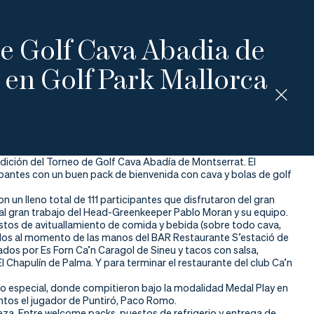
de Golf Cava Abadia de
 en Golf Park Mallorca
dición del Torneo de Golf Cava Abadía de Montserrat. El
ipantes con un buen pack de bienvenida con cava y bolas de golf
 un lleno total de 111 participantes que disfrutaron del gran
al gran trabajo del Head-Greenkeeper Pablo Moran y su equipo.
stos de avituallamiento de comida y bebida (sobre todo cava,
ados al momento de las manos del BAR Restaurante S’estació de
dos por Es Forn Ca’n Caragol de Sineu y tacos con salsa,
Chapulín de Palma. Y para terminar el restaurante del club Ca’n
fío especial, donde compitieron bajo la modalidad Medal Play en
untos el jugador de Puntiró, Paco Romo.
veza. Entre welcome packs, puestos de refrigerio y entrega de