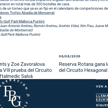
staron en total más de 350 botellas de cava.
o de un torneo que ya es un fijo en el calendario de competiciones d
dores Trofeo Abadia de Monserrat
s
fb Golf Park Mallorca Puntiró
 Juan Antonio Andreu, Ramón Andreu, Andrés Vidal, Xim Frau, Juana M
badia de Montserrat)
 Golf Park Mallorca Puntiró
6
06/08/2026
nts y Zoe Zavoralova
Reserva Rotana gana l
la VIII prueba del Circuito
del Circuito Hexagonal
Oftalmedic Salvà
VEN A
LLÁM
ESCRÍ
SÍGUE