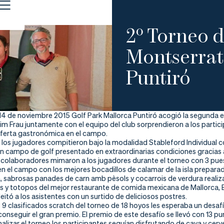
2º Torneo 
Montserrat
Puntiró
 14 de noviembre 2015 Golf Park Mallorca Puntiró acogió la segunda e
im Frau juntamente con el equipo del club sorprendieron a los partic
oferta gastronómica en el campo.
los jugadores compitieron bajo la modalidad Stableford Individual con
n campo de golf presentado en extraordinarias condiciones gracias 
s colaboradores mimaron a los jugadores durante el torneo con 3 pue
n el campo con los mejores bocadillos de calamar de la isla prepar
 sabrosas panades de carn amb pèsols y cocarrois de verdura realiza
y totopos del mejor restaurante de comida mexicana de Mallorca, El 
leitó a los asistentes con un surtido de deliciosos postres.
 9 clasificados scratch del torneo de 18 hoyos les esperaba un desa
onseguir el gran premio. El premio de este desafío se llevó con 13 p
alizar el torneo los participantes seguían disfrutando de cava y cer