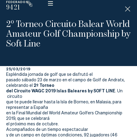
FEDERADOS
9421
ESP
H
Á
2º Torneo Circuito Balear World
N
D
Amateur Golf Championship by
I
C
Soft Line
A
P
25/03/2019
La
Espléndida jornada de golf que se disfrutó el
pasado sábado 23 de marzo en el campo de Golf de Andratx,
Federación
2º Torneo
celebrando el
del Circuito WAGC 2019 Islas Baleares by SOFT LINE
.
Un
circuito
Federarse
que te puede llevar hasta la Isla de Borneo, en Malasia, para
representar a España
Jugar
en la Final Mundial del World Amateur Golfers Championship
2019, que se celebrará
Aprender
el próximo mes de octubre.
Acompañados de un tiempo espectacular
y de un campo en óptimas condiciones, 92 jugadores (46