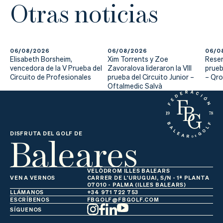
Otras noticias
06/08/2026
06/08/2026
06/0
Elisabeth Borsheim,
Xim Torrents y Zoe
Reser
vencedora de la V Prueba del
Zavoralova lideraron la VIII
prueb
Circuito de Profesionales
prueba del Circuito Junior –
– Qr
Oftalmedic Salvà
Baleares
DISFRUTA DEL GOLF DE
VELÒDROM ILLES BALEARS
VEN A VERNOS
CARRER DE L'URUGUAI, S/N - 1ª PLANTA
07010 - PALMA (ILLES BALEARS)
LLÁMANOS
+34 971 722 753
ESCRÍBENOS
FBGOLF@FBGOLF.COM
SÍGUENOS