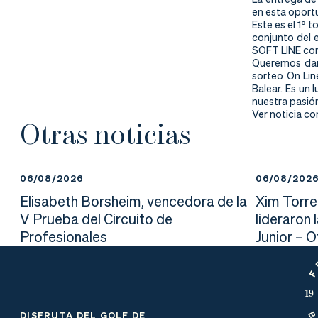
nd
ali
da
en esta oportu
Este es el 1º 
er
da
conjunto del e
SOFT LINE com
Queremos dar 
d
sorteo On Lin
Balear. Es un
nuestra pasió
Ver noticia co
Otras noticias
06/08/2026
06/08/202
Elisabeth Borsheim, vencedora de la
Xim Torre
V Prueba del Circuito de
lideraron 
Profesionales
Junior – 
DISFRUTA DEL GOLF DE