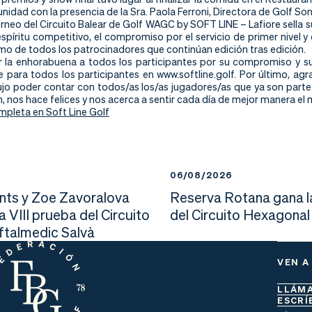
nidad con la presencia de la Sra. Paola Ferroni, Directora de Golf S
torneo del Circuito Balear de Golf WAGC by SOFT LINE – Lafiore sella 
spíritu competitivo, el compromiso por el servicio de primer nivel y
o de todos los patrocinadores que continúan edición tras edición.
la enhorabuena a todos los participantes por su compromiso y su
e para todos los participantes en www.softline.golf. Por último, ag
 lujo poder contar con todos/as los/as jugadores/as que ya son parte
n, nos hace felices y nos acerca a sentir cada día de mejor manera e
mpleta en Soft Line Golf
6
06/08/2026
nts y Zoe Zavoralova
Reserva Rotana gana l
la VIII prueba del Circuito
del Circuito Hexagonal
Oftalmedic Salvà
VEN A
LLÁM
ESCRÍ