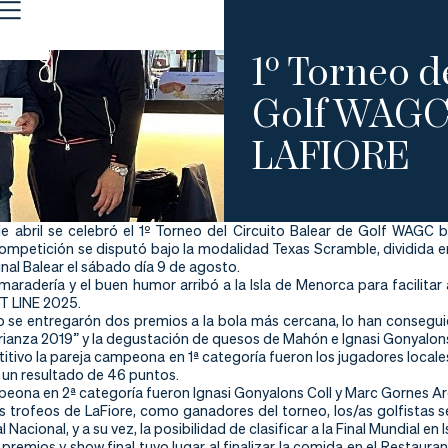
1º Torneo d
Golf WAGC 
LAFIORE
e abril se celebró el 1º Torneo del Circuito Balear de Golf WAGC 
ompetición se disputó bajo la modalidad Texas Scramble, dividida 
Final Balear el sábado día 9 de agosto.
maradería y el buen humor arribó a la Isla de Menorca para facilitar 
 LINE 2025.
o se entregarón dos premios a la bola más cercana, lo han conseguid
rianza 2019” y la degustación de quesos de Mahón e Ignasi Gonyalons
itivo la pareja campeona en 1ª categoría fueron los jugadores locale
 un resultado de 46 puntos.
peona en 2ª categoría fueron Ignasi Gonyalons Coll y Marc Gornes A
 trofeos de LaFiore, como ganadores del torneo, los/as golfistas se 
al Nacional, y a su vez, la posibilidad de clasificar a la Final Mundial en 
 premios y show final tuvo lugar al finalizar la comida en el Rest