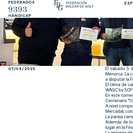
FEDERADOS
ESP
9393
La
Fe
Ju
HÁNDICAP
Fe
de
ga
de
ra
r
ra
rs
ci
e
El sábado 5 d
07/04/2025
Menorca. La c
ón
a disputar la 
El clima de ca
WAGC by SOFT
En este torne
Centenario “C
Ap
Ac
Ti
A nivel compet
Mercadal, con
La pareja cam
re
tu
en
Además de los
lugar en la Fin
La entrega de