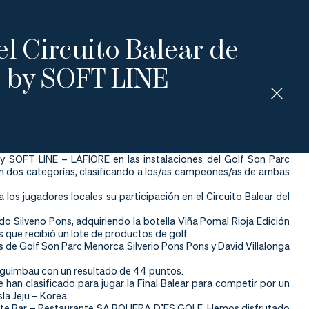
el Circuito Balear de
by SOFT LINE –
by SOFT LINE – LAFIORE en las instalaciones del Golf Son Parc
en dos categorías, clasificando a los/as campeones/as de ambas
a los jugadores locales su participación en el Circuito Balear del
o Silveno Pons, adquiriendo la botella Viña Pomal Rioja Edición
 que recibió un lote de productos de golf.
s de Golf Son Parc Menorca Silverio Pons Pons y David Villalonga
rguimbau con un resultado de 44 puntos.
han clasificado para jugar la Final Balear para competir por un
Isla Jeju – Korea.
aurante Bar – Restaurante SA BOUERA D’ES GOLF. Hemos disfrutado