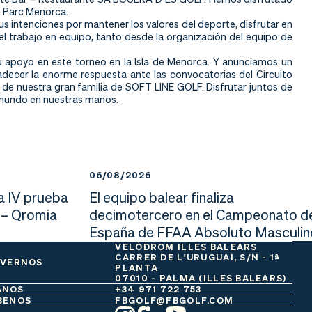
on Parc Menorca.
sus intenciones por mantener los valores del deporte, disfrutar en
 el trabajo en equipo, tanto desde la organización del equipo de
 apoyo en este torneo en la Isla de Menorca. Y anunciamos un
radecer la enorme respuesta ante las convocatorias del Circuito
 de nuestra gran familia de SOFT LINE GOLF. Disfrutar juntos de
l mundo en nuestras manos.
06/08/2026
a IV prueba
El equipo balear finaliza
 – Qromia
decimotercero en el Campeonato d
España de FFAA Absoluto Masculin
VELÒDROM ILLES BALEARS
CARRER DE L'URUGUAI, S/N - 1ª
 VERNOS
PLANTA
07010 - PALMA (ILLES BALEARS)
ANOS
+34 971 722 753
BENOS
FBGOLF@FBGOLF.COM