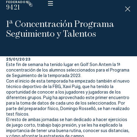
FEDERADOS
9421
ESP
H
Á
1ª Concentración Programa
N
D
Seguimiento y Talentos
I
C
A
P
25/01/2023
Este fin de semana ha tenido lugar en Golf Son Antem la 1ª
La
concentración de los alumnos seleccionados para el Programa
de Seguimiento de la temporada 2023.
Con el inicio de esta temporada ha empezado también el nuevo
Federación
técnico deportivo de la FBG, Xavi Puig, que ha tenido la
oportunidad de conocer a los jugadores y jugadoras de los
Federarse
diferentes grupos. Puig ha aprovechado este primer encuentro
para la toma de datos de cada uno de los seleccionados. Por
parte del preparador físico, Domingo Rosselló, se han realizado
Jugar
test físicos.
El resto de ambas jornadas se han dedicado a hacer ejercicios
Aprender
de juego corto, trabajo bajo presión, y se les ha explicado la
importancia de tener una buena rutina, conocer sus distancias,
y cómo afrontar la estrategia de campo.