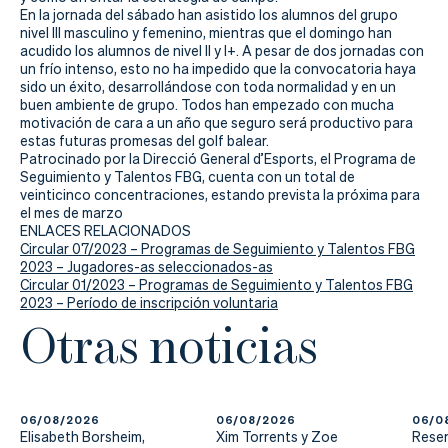
Actualidad
En la jornada del sábado han asistido los alumnos del grupo
nivel III masculino y femenino, mientras que el domingo han
Tienda
acudido los alumnos de nivel II y I+. A pesar de dos jornadas con
un frío intenso, esto no ha impedido que la convocatoria haya
sido un éxito, desarrollándose con toda normalidad y en un
buen ambiente de grupo. Todos han empezado con mucha
motivación de cara a un año que seguro será productivo para
estas futuras promesas del golf balear.
Patrocinado por la Direcció General d’Esports, el Programa de
Seguimiento y Talentos FBG, cuenta con un total de
veinticinco concentraciones, estando prevista la próxima para
el mes de marzo
ENLACES RELACIONADOS
Circular 07/2023 – Programas de Seguimiento y Talentos FBG
2023 – Jugadores-as seleccionados-as
Circular 01/2023 – Programas de Seguimiento y Talentos FBG
2023 – Período de inscripción voluntaria
Otras noticias
06/08/2026
06/08/2026
06/0
Elisabeth Borsheim,
Xim Torrents y Zoe
Reser